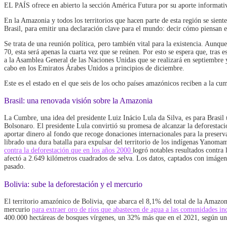
EL PAÍS ofrece en abierto la sección América Futura por su aporte informativo
En la Amazonia y todos los territorios que hacen parte de esta región se siente
Brasil, para emitir una declaración clave para el mundo: decir cómo piensan ev
Se trata de una reunión política, pero también vital para la existencia. Aun
70, esta será apenas la cuarta vez que se reúnen. Por esto se espera que, tras 
a la Asamblea General de las Naciones Unidas que se realizará en septiembre 
cabo en los Emiratos Árabes Unidos a principios de diciembre.
Este es el estado en el que seis de los ocho países amazónicos reciben a la cu
Brasil: una renovada visión sobre la Amazonia
La Cumbre, una idea del presidente Luiz Inácio Lula da Silva, es para Brasil
Bolsonaro. El presidente Lula convirtió su promesa de alcanzar la deforestac
aportar dinero al fondo que recoge donaciones internacionales para la preser
librado una dura batalla para expulsar del territorio de los indígenas Yanoma
contra la deforestación que en los años 2000
logró notables resultados contra 
afectó a 2.649 kilómetros cuadrados de selva. Los datos, captados con imágen
pasado.
Bolivia: sube la deforestación y el mercurio
El territorio amazónico de Bolivia, que abarca el 8,1% del total de la Amazon
mercurio
para extraer oro de ríos que abastecen de agua a las comunidades i
400.000 hectáreas de bosques vírgenes, un 32% más que en el 2021, según un