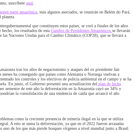
ismo, suscríbete
aquí
.
 tienen parte amazónica
, más algunos asociados, se reunirán en Belém do Pará,
l planeta.
ergubernamental que constituyen estos países, se creó a finales de los años
e hecho, los resultados de esta
Cumbre de Presidentes Amazónicos
se llevarán
 de las Naciones Unidas para el Cambio Climático (COP28), que se llevará a
mazonia tras los años de negacionismo y ataques del ex presidente Jair
timos meses ha conseguido que países como Alemania o Noruega vuelvan a
entado los controles y los efectivos de policía ambiental en el campo y se ha
uela. En junio, el Gobierno presentó una actualización del
plan de lucha
primer semestre de este año la deforestación en la Amazonía cayó un 34% y
pondrían la consolidación de una tendencia de caída que arrancó el año
blemas como la creciente presencia de minería ilegal en la que se utiliza
egral. A esto se suma la deforestación, ya que en el 2022 fueron arrasadas
o uno de los que más pierde bosques vírgenes a nivel mundial junto a Brasil.