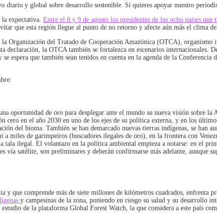
 diario y global sobre desarrollo sostenible. Si quieres apoyar nuestro period
 la expectativa.
Entre el 8 y 9 de agosto los presidentes de los ocho países que
itar que esta región llegue al punto de no retorno y afecte aún más el clima de
que la Organización del Tratado de Cooperación Amazónica (OTCA), organismo int
esta declaración, la OTCA también se fortalezca en escenarios internacionales. D
y se espera que también sean tenidos en cuenta en la agenda de la Conferencia
mbre:
 una oportunidad de oro para desplegar ante el mundo su nueva visión sobre la A
ión cero en el año 2030 en uno de los ejes de su política externa, y en los úl
vación del bioma. También se han demarcado nuevas tierras indígenas, se han aum
mi a miles de garimpeiros (buscadores ilegales de oro), en la frontera con Venez
la tala ilegal. El volantazo en la política ambiental empieza a notarse: en el 
es vía satélite, son preliminares y deberán confirmarse más adelante, aunque su
ia y que comprende más de siete millones de kilómetros cuadrados, enfrenta pro
ndígenas
y campesinas de la zona, poniendo en riesgo su salud y su desarrollo int
 estudio de la plataforma
Global Forest Watch,
la que considera a este país com