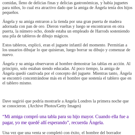
comidas, lleno de delicias finas y delicias gastronómicas, y había juguetes
para niños, lo cual era atractivo dado que la amiga de Ángela tenía dos hijos
pequeños.
Ángela y su amiga entraron a la tienda por una gran puerta de madera
adornada con pan de oro. Dieron vueltas y luego se encontraron en otra
puerta, la número ocho, donde estaba un empleado de Harrods sosteniendo
una pila de tableros de dibujo mágicos.
Estos tableros, explicó, eran el juguete infantil del momento. Permitían a
los usuarios dibujar lo que quisieran, luego borrar su dibujo y comenzar de
nuevo.
Ángela y su amiga observaron al hombre demostrar las tablas en acción. Al
principio, solo estaban siendo educadas. Al poco tiempo, la amiga de
Ángela quedó cautivada por el concepto del juguete. Mientras tanto, Ángela
se encontró concentrándose más en el hombre que sostenía el tablero que en
el tablero mismo.
Dave sugirió que podría mostrarle a Angela Londres la primera noche que
se conocieron. (Archive Photos/Getty Images)
“Mi amiga compró una tabla para su hijo mayor. Cuando ella fue a
pagar, yo me quedé allí esperando”, recuerda Ángela.
Una vez que una venta se completó con éxito, el hombre del borrador