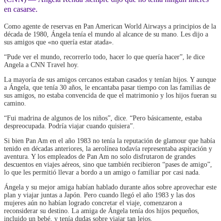
en casarse.
Como agente de reservas en Pan American World Airways a principios de la
década de 1980, Ángela tenía el mundo al alcance de su mano. Les dijo a
sus amigos que «no quería estar atada».
“Pude ver el mundo, recorrerlo todo, hacer lo que quería hacer”, le dice
Angela a CNN Travel hoy.
La mayoría de sus amigos cercanos estaban casados ​​y tenían hijos. Y aunque
a Ángela, que tenía 30 años, le encantaba pasar tiempo con las familias de
sus amigos, no estaba convencida de que el matrimonio y los hijos fueran su
camino.
“Fui madrina de algunos de los niños”, dice. “Pero básicamente, estaba
despreocupada. Podría viajar cuando quisiera”.
Si bien Pan Am en el año 1983 no tenía la reputación de glamour que había
tenido en décadas anteriores, la aerolínea todavía representaba aspiración y
aventura. Y los empleados de Pan Am no solo disfrutaron de grandes
descuentos en viajes aéreos, sino que también recibieron “pases de amigo”,
lo que les permitió llevar a bordo a un amigo o familiar por casi nada.
Ángela y su mejor amiga habían hablado durante años sobre aprovechar este
plan y viajar juntas a Japón. Pero cuando llegó el año 1983 y las dos
mujeres aún no habían logrado concretar el viaje, comenzaron a
reconsiderar su destino. La amiga de Ángela tenía dos hijos pequeños,
incluido un bebé, y tenía dudas sobre viajar tan lejos.