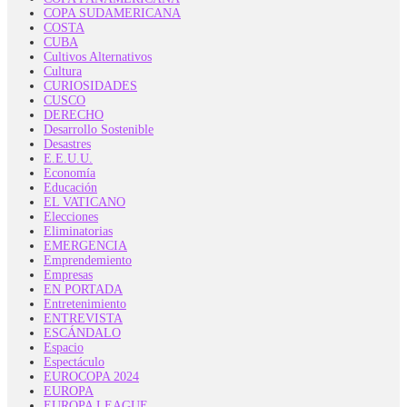
COPA SUDAMERICANA
COSTA
CUBA
Cultivos Alternativos
Cultura
CURIOSIDADES
CUSCO
DERECHO
Desarrollo Sostenible
Desastres
E.E.U.U.
Economía
Educación
EL VATICANO
Elecciones
Eliminatorias
EMERGENCIA
Emprendemiento
Empresas
EN PORTADA
Entretenimiento
ENTREVISTA
ESCÁNDALO
Espacio
Espectáculo
EUROCOPA 2024
EUROPA
EUROPA LEAGUE