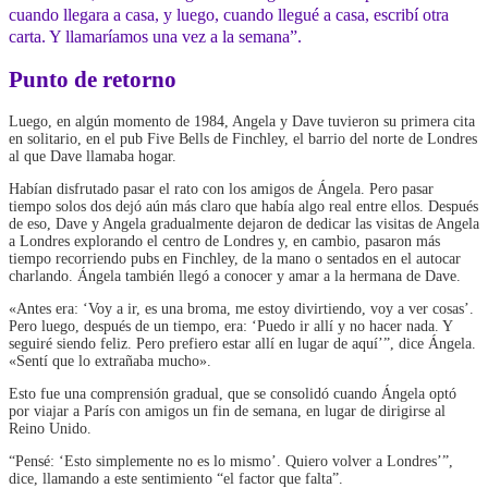
cuando llegara a casa, y luego, cuando llegué a casa, escribí otra
carta. Y llamaríamos una vez a la semana”.
Punto de retorno
Luego, en algún momento de 1984, Angela y Dave tuvieron su primera cita
en solitario, en el pub Five Bells de Finchley, el barrio del norte de Londres
al que Dave llamaba hogar.
Habían disfrutado pasar el rato con los amigos de Ángela. Pero pasar
tiempo solos dos dejó aún más claro que había algo real entre ellos. Después
de eso, Dave y Angela gradualmente dejaron de dedicar las visitas de Angela
a Londres explorando el centro de Londres y, en cambio, pasaron más
tiempo recorriendo pubs en Finchley, de la mano o sentados en el autocar
charlando. Ángela también llegó a conocer y amar a la hermana de Dave.
«Antes era: ‘Voy a ir, es una broma, me estoy divirtiendo, voy a ver cosas’.
Pero luego, después de un tiempo, era: ‘Puedo ir allí y no hacer nada. Y
seguiré siendo feliz. Pero prefiero estar allí en lugar de aquí’”, dice Ángela.
«Sentí que lo extrañaba mucho».
Esto fue una comprensión gradual, que se consolidó cuando Ángela optó
por viajar a París con amigos un fin de semana, en lugar de dirigirse al
Reino Unido.
“Pensé: ‘Esto simplemente no es lo mismo’. Quiero volver a Londres’”,
dice, llamando a este sentimiento “el factor que falta”.