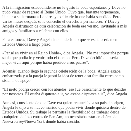
A la inmigración estadounidense no le gustó la boda espontánea y Dave no
pudo viajar de regreso al Reino Unido. Tuvo que, bastante torpemente,
llamar a su hermana a Londres y explicarle lo que había sucedido. Pero
varios meses después se le concedió el derecho a permanecer. Y Dave y
Angela disfrutaron de otra celebración de boda ese verano, invitando a más
amigos y familiares a celebrar con ellos.
Para entonces, Dave y Angela habían decidido que se establecerían en
Estados Unidos a largo plazo.
«Pensé en vivir en el Reino Unido», dice Ángela. “No me importaba porque
sabía que podía ir y venir todo el tiempo. Pero Dave decidió que sería
mejor vivir aquí porque había perdido a sus padres”.
Además, cuando llegó la segunda celebración de la boda, Ángela estaba
embarazada y a la pareja le gustó la idea de tener a su familia cerca como
sistema de apoyo.
“El nieto podría crecer con los abuelos; eso fue básicamente lo que decidió
por nosotros. Él estaba dispuesto a ir, yo estaba dispuesta a ir”, dice Ángela.
Aun así, consciente de que Dave era quien renunciaba a su país de origen,
Ángela le dijo a su nuevo marido que podía vivir donde quisiera dentro de
Estados Unidos. Su trabajo le permitía la flexibilidad de trabajar desde
cualquiera de los centros de Pan Am; no necesitaba estar en el área de
Nueva Jersey/Nueva York donde había crecido.