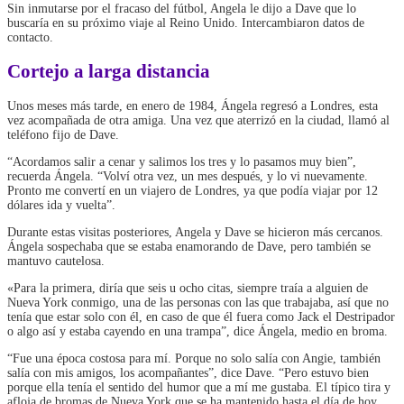
Sin inmutarse por el fracaso del fútbol, ​​Angela le dijo a Dave que lo
buscaría en su próximo viaje al Reino Unido. Intercambiaron datos de
contacto.
Cortejo a larga distancia
Unos meses más tarde, en enero de 1984, Ángela regresó a Londres, esta
vez acompañada de otra amiga. Una vez que aterrizó en la ciudad, llamó al
teléfono fijo de Dave.
“Acordamos salir a cenar y salimos los tres y lo pasamos muy bien”,
recuerda Ángela. “Volví otra vez, un mes después, y lo vi nuevamente.
Pronto me convertí en un viajero de Londres, ya que podía viajar por 12
dólares ida y vuelta”.
Durante estas visitas posteriores, Angela y Dave se hicieron más cercanos.
Ángela sospechaba que se estaba enamorando de Dave, pero también se
mantuvo cautelosa.
«Para la primera, diría que seis u ocho citas, siempre traía a alguien de
Nueva York conmigo, una de las personas con las que trabajaba, así que no
tenía que estar solo con él, en caso de que él fuera como Jack el Destripador
o algo así y estaba cayendo en una trampa”, dice Ángela, medio en broma.
“Fue una época costosa para mí. Porque no solo salía con Angie, también
salía con mis amigos, los acompañantes”, dice Dave. “Pero estuvo bien
porque ella tenía el sentido del humor que a mí me gustaba. El típico tira y
afloja de bromas de Nueva York que se ha mantenido hasta el día de hoy.