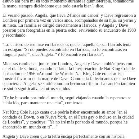
estuvo ahí para mí en todo momento durante la quimioterapia, tomándome
la mano, siempre diciéndome que todo estaría bien”, dice.
El verano pasado, Angela, que lleva 24 años sin cáncer, y Dave regresaron a
Londres por primera vez en varios años, acompañados de su hija, su yerno y
su nieta. La familia se dirigió directamente a Harrods, y Angela y Dave
posaron para fotografías en la puerta ocho, reviviendo su encuentro de 1983
y recordando.
“Lo curioso de reunirse en Harrods es que en aquella época Harrods tenía
un eslogan: ‘Si no puedes encontrarlo en Harrods, no lo encontrarás en
ninguna parte’”, dice Angela. “Y lo encontré en Harrods”.
Mientras caminaban juntos por Londres, Angela y Dave también pensaron
en el día de su boda, cuando bailaron la interpretación de Nat King Cole de
la canción de 1956 «Around the World». Nat King Cole era el artista
musical favorito de la madre de Dave. Como ella falleció antes de que Dave
conociera a Angela, se sintió como un hermoso tributo. La canción también
se sintió significativa en otros sentidos.
“Te he buscado por todo el mundo, seguí viajando cuando la esperanza se
había ido, para mantener una cita”, comienza.
Nat King Cole luego canta que podría haber encontrado su amor “en el
condado de Down, o en Nueva York, en el París gay o incluso en la ciudad
de Londres”, y concluye: “Ya no iré más por todo el mundo, porque he
encontrado mi mundo en ti”. .”
Angela y Dave creen que la letra encaja perfectamente con su historia.