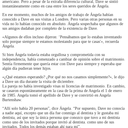
americano. Pero a pesar de la extraña diferencia cultural, Dave se sintió
instantáneamente como en casa entre los seres queridos de Ángela.
En ese momento, muchos de los amigos de trabajo de Ángela habían
conocido a Dave en sus visitas a Londres. Pero varias otras personas en su
vida no lo habían conocido en absoluto. Ángela sospechaba que algunos de
sus amigos dudaban por completo de la existencia de Dave.
«Algunos de ellos incluso dijeron: ‘Pensábamos que lo estabas inventando
solo porque siempre te estamos molestando para que te casas'», recuerda
Ángela.
Si bien Ángela todavía estaba orgullosa y comprometida con su
independencia, había comenzado a cambiar de opinión sobre el matrimonio.
Sentía firmemente que quería estar con Dave para siempre y esperaba que
algún día pudieran tener hijos.
«¿Qué estamos esperando? ¿Por qué no nos casamos simplemente?», le dijo
a Dave un día durante la visita de diciembre.
La pareja no había investigado visas ni licencias de matrimonio. En cambio,
se casaron espontáneamente en la casa de la prima de Angela el 1 de enero
de 1985. Angela tomó el apellido de Dave y se convirtió en Angela
Burtenshaw.
“Allí solo había 20 personas”, dice Ángela. “Por supuesto, Dave no conocía
a nadie aquí, excepto que un día fue conmigo al dentista y le gustaba mi
dentista, así que soy la única persona que conozco que tuvo a mi dentista
como uno de los invitados porque invitó al dentista. como uno de sus
invitados. Todos los demás estaban ahí para mí”.