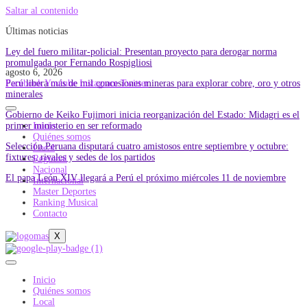
Saltar al contenido
Últimas noticias
Ley del fuero militar-policial: Presentan proyecto para derogar norma
promulgada por Fernando Rospigliosi
agosto 6, 2026
Perú libera más de mil concesiones mineras para explorar cobre, oro y otros
Facebook
Youtube
Instagram
Twitter
minerales
Gobierno de Keiko Fujimori inicia reorganización del Estado: Midagri es el
primer ministerio en ser reformado
Inicio
Quiénes somos
Selección Peruana disputará cuatro amistosos entre septiembre y octubre:
Local
fixtures, rivales y sedes de los partidos
Regional
Nacional
El papa León XIV llegará a Perú el próximo miércoles 11 de noviembre
Internacional
Master Deportes
Ranking Musical
Contacto
X
Inicio
Quiénes somos
Local