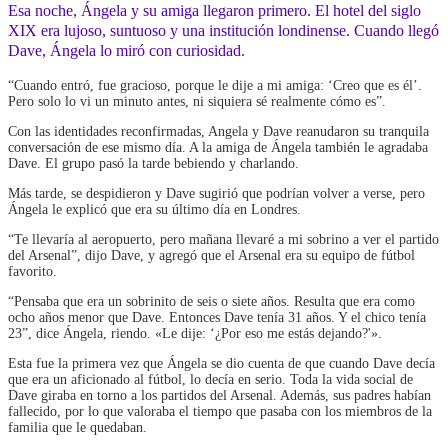
Esa noche, Ángela y su amiga llegaron primero. El hotel del siglo
XIX era lujoso, suntuoso y una institución londinense. Cuando llegó
Dave, Ángela lo miró con curiosidad.
“Cuando entró, fue gracioso, porque le dije a mi amiga: ‘Creo que es él’.
Pero solo lo vi un minuto antes, ni siquiera sé realmente cómo es”.
Con las identidades reconfirmadas, Angela y Dave reanudaron su tranquila
conversación de ese mismo día. A la amiga de Ángela también le agradaba
Dave. El grupo pasó la tarde bebiendo y charlando.
Más tarde, se despidieron y Dave sugirió que podrían volver a verse, pero
Ángela le explicó que era su último día en Londres.
“Te llevaría al aeropuerto, pero mañana llevaré a mi sobrino a ver el partido
del Arsenal”, dijo Dave, y agregó que el Arsenal era su equipo de fútbol
favorito.
“Pensaba que era un sobrinito de seis o siete años. Resulta que era como
ocho años menor que Dave. Entonces Dave tenía 31 años. Y el chico tenía
23”, dice Ángela, riendo. «Le dije: ‘¿Por eso me estás dejando?'».
Esta fue la primera vez que Ángela se dio cuenta de que cuando Dave decía
que era un aficionado al fútbol, ​​lo decía en serio. Toda la vida social de
Dave giraba en torno a los partidos del Arsenal. Además, sus padres habían
fallecido, por lo que valoraba el tiempo que pasaba con los miembros de la
familia que le quedaban.