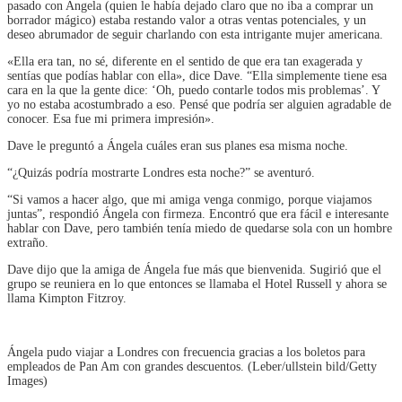
pasado con Angela (quien le había dejado claro que no iba a comprar un
borrador mágico) estaba restando valor a otras ventas potenciales, y un
deseo abrumador de seguir charlando con esta intrigante mujer americana.
«Ella era tan, no sé, diferente en el sentido de que era tan exagerada y
sentías que podías hablar con ella», dice Dave. “Ella simplemente tiene esa
cara en la que la gente dice: ‘Oh, puedo contarle todos mis problemas’. Y
yo no estaba acostumbrado a eso. Pensé que podría ser alguien agradable de
conocer. Esa fue mi primera impresión».
Dave le preguntó a Ángela cuáles eran sus planes esa misma noche.
“¿Quizás podría mostrarte Londres esta noche?” se aventuró.
“Si vamos a hacer algo, que mi amiga venga conmigo, porque viajamos
juntas”, respondió Ángela con firmeza. Encontró que era fácil e interesante
hablar con Dave, pero también tenía miedo de quedarse sola con un hombre
extraño.
Dave dijo que la amiga de Ángela fue más que bienvenida. Sugirió que el
grupo se reuniera en lo que entonces se llamaba el Hotel Russell y ahora se
llama Kimpton Fitzroy.
Ángela pudo viajar a Londres con frecuencia gracias a los boletos para
empleados de Pan Am con grandes descuentos. (Leber/ullstein bild/Getty
Images)