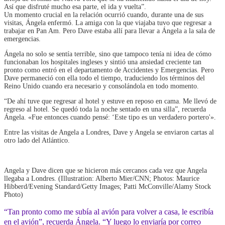
Así que disfruté mucho esa parte, el ida y vuelta”.
Un momento crucial en la relación ocurrió cuando, durante una de sus
visitas, Ángela enfermó. La amiga con la que viajaba tuvo que regresar a
trabajar en Pan Am. Pero Dave estaba allí para llevar a Ángela a la sala de
emergencias.
Ángela no solo se sentía terrible, sino que tampoco tenía ni idea de cómo
funcionaban los hospitales ingleses y sintió una ansiedad creciente tan
pronto como entró en el departamento de Accidentes y Emergencias. Pero
Dave permaneció con ella todo el tiempo, traduciendo los términos del
Reino Unido cuando era necesario y consolándola en todo momento.
“De ahí tuve que regresar al hotel y estuve en reposo en cama. Me llevó de
regreso al hotel. Se quedó toda la noche sentado en una silla”, recuerda
Ángela. «Fue entonces cuando pensé: ‘Este tipo es un verdadero portero'».
Entre las visitas de Angela a Londres, Dave y Angela se enviaron cartas al
otro lado del Atlántico.
Angela y Dave dicen que se hicieron más cercanos cada vez que Angela
llegaba a Londres. (Illustration: Alberto Mier/CNN; Photos: Maurice
Hibberd/Evening Standard/Getty Images; Patti McConville/Alamy Stock
Photo)
“Tan pronto como me subía al avión para volver a casa, le escribía
en el avión”, recuerda Ángela. “Y luego lo enviaría por correo