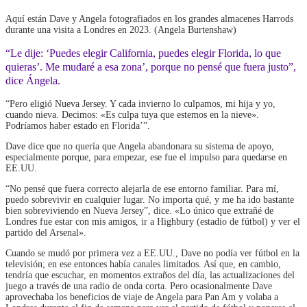
Aquí están Dave y Angela fotografiados en los grandes almacenes Harrods
durante una visita a Londres en 2023. (Angela Burtenshaw)
“Le dije: ‘Puedes elegir California, puedes elegir Florida, lo que
quieras’. Me mudaré a esa zona’, porque no pensé que fuera justo”,
dice Ángela.
“Pero eligió Nueva Jersey. Y cada invierno lo culpamos, mi hija y yo,
cuando nieva. Decimos: «Es culpa tuya que estemos en la nieve».
Podríamos haber estado en Florida’”.
Dave dice que no quería que Angela abandonara su sistema de apoyo,
especialmente porque, para empezar, ese fue el impulso para quedarse en
EE.UU.
“No pensé que fuera correcto alejarla de ese entorno familiar. Para mí,
puedo sobrevivir en cualquier lugar. No importa qué, y me ha ido bastante
bien sobreviviendo en Nueva Jersey”, dice. «Lo único que extrañé de
Londres fue estar con mis amigos, ir a Highbury (estadio de fútbol) y ver el
partido del Arsenal».
Cuando se mudó por primera vez a EE.UU., Dave no podía ver fútbol en la
televisión; en ese entonces había canales limitados. Así que, en cambio,
tendría que escuchar, en momentos extraños del día, las actualizaciones del
juego a través de una radio de onda corta. Pero ocasionalmente Dave
aprovechaba los beneficios de viaje de Angela para Pan Am y volaba a