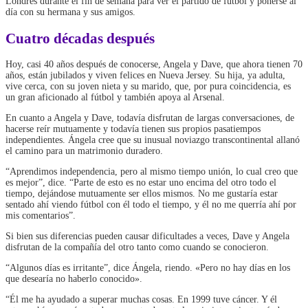
Londres durante el fin de semana para ver el partido de fútbol y ponerse al
día con su hermana y sus amigos.
Cuatro décadas después
Hoy, casi 40 años después de conocerse, Angela y Dave, que ahora tienen 70
años, están jubilados y viven felices en Nueva Jersey. Su hija, ya adulta,
vive cerca, con su joven nieta y su marido, que, por pura coincidencia, es
un gran aficionado al fútbol y también apoya al Arsenal.
En cuanto a Angela y Dave, todavía disfrutan de largas conversaciones, de
hacerse reír mutuamente y todavía tienen sus propios pasatiempos
independientes. Ángela cree que su inusual noviazgo transcontinental allanó
el camino para un matrimonio duradero.
“Aprendimos independencia, pero al mismo tiempo unión, lo cual creo que
es mejor”, dice. “Parte de esto es no estar uno encima del otro todo el
tiempo, dejándose mutuamente ser ellos mismos. No me gustaría estar
sentado ahí viendo fútbol con él todo el tiempo, y él no me querría ahí por
mis comentarios”.
Si bien sus diferencias pueden causar dificultades a veces, Dave y Angela
disfrutan de la compañía del otro tanto como cuando se conocieron.
“Algunos días es irritante”, dice Ángela, riendo. «Pero no hay días en los
que desearía no haberlo conocido».
“Él me ha ayudado a superar muchas cosas. En 1999 tuve cáncer. Y él