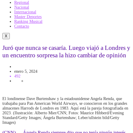
Regional
Nacional
Internacional
Master Deportes
Ranking Musical
Contacto
X
Juró que nunca se casaría. Luego viajó a Londres y
un encuentro sorpresa la hizo cambiar de opinión
Mundo
enero 5, 2024
492
El londinense Dave Burtenshaw y la estadounidense Angela Renda, que
trabajaba para Pan American World Airways, se conocieron en los grandes
almacenes Harrods de Londres en 1983. Aquí está la pareja fotografiada en
2023. (Ilustración: Alberto Mier/CNN; Fotos: Maurice Hibberd/Evening
Standard/Getty Images; Ángela Burtenshaw; Leber/ullstein bild/Getty
Images)
(CNN) — Ángela Renda siempre dijo que no tenía ningún interés