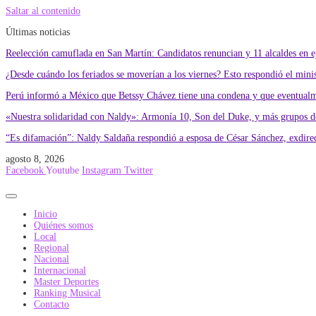
Saltar al contenido
Últimas noticias
Reelección camuflada en San Martín: Candidatos renuncian y 11 alcaldes en eje
¿Desde cuándo los feriados se moverían a los viernes? Esto respondió el min
Perú informó a México que Betssy Chávez tiene una condena y que eventualme
«Nuestra solidaridad con Naldy»: Armonía 10, Son del Duke, y más grupos de
“Es difamación”: Naldy Saldaña respondió a esposa de César Sánchez, exdire
agosto 8, 2026
Facebook
Youtube
Instagram
Twitter
Inicio
Quiénes somos
Local
Regional
Nacional
Internacional
Master Deportes
Ranking Musical
Contacto