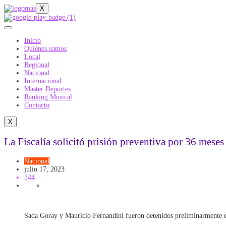
X
Inicio
Quiénes somos
Local
Regional
Nacional
Internacional
Master Deportes
Ranking Musical
Contacto
X
La Fiscalía solicitó prisión preventiva por 36 mes
Nacional
julio 17, 2023
344
Sada Goray y Mauricio Fernandini fueron detenidos preliminarmente el