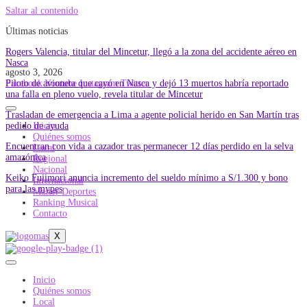
Saltar al contenido
Últimas noticias
Rogers Valencia, titular del Mincetur, llegó a la zona del accidente aéreo en
Nasca
agosto 3, 2026
Piloto de avioneta que cayó en Nasca y dejó 13 muertos habría reportado
Facebook
Youtube
Instagram
Twitter
una falla en pleno vuelo, revela titular de Mincetur
Trasladan de emergencia a Lima a agente policial herido en San Martín tras
pedido de ayuda
Inicio
Quiénes somos
Encuentran con vida a cazador tras permanecer 12 días perdido en la selva
Local
amazónica
Regional
Nacional
Keiko Fujimori anuncia incremento del sueldo mínimo a S/1.300 y bono
Internacional
para las mypes
Master Deportes
Ranking Musical
Contacto
X
Inicio
Quiénes somos
Local