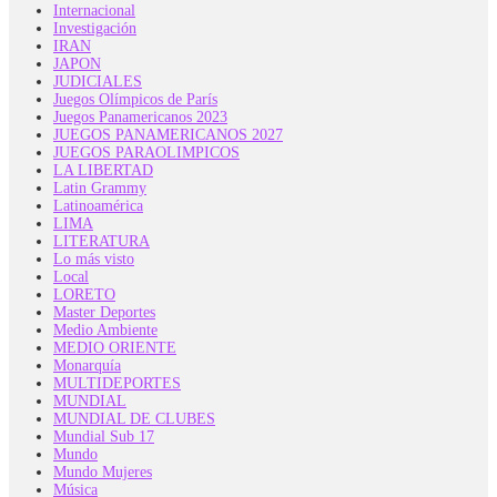
Internacional
Investigación
IRAN
JAPON
JUDICIALES
Juegos Olímpicos de París
Juegos Panamericanos 2023
JUEGOS PANAMERICANOS 2027
JUEGOS PARAOLIMPICOS
LA LIBERTAD
Latin Grammy
Latinoamérica
LIMA
LITERATURA
Lo más visto
Local
LORETO
Master Deportes
Medio Ambiente
MEDIO ORIENTE
Monarquía
MULTIDEPORTES
MUNDIAL
MUNDIAL DE CLUBES
Mundial Sub 17
Mundo
Mundo Mujeres
Música