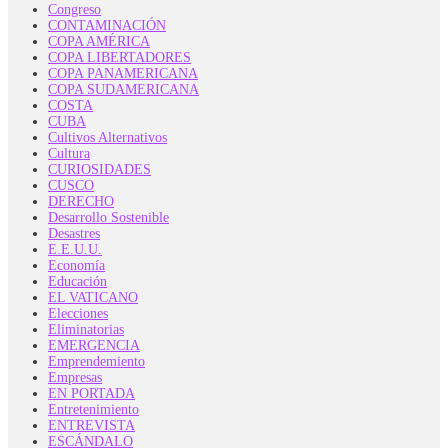
Congreso
CONTAMINACIÓN
COPA AMÉRICA
COPA LIBERTADORES
COPA PANAMERICANA
COPA SUDAMERICANA
COSTA
CUBA
Cultivos Alternativos
Cultura
CURIOSIDADES
CUSCO
DERECHO
Desarrollo Sostenible
Desastres
E.E.U.U.
Economía
Educación
EL VATICANO
Elecciones
Eliminatorias
EMERGENCIA
Emprendemiento
Empresas
EN PORTADA
Entretenimiento
ENTREVISTA
ESCÁNDALO