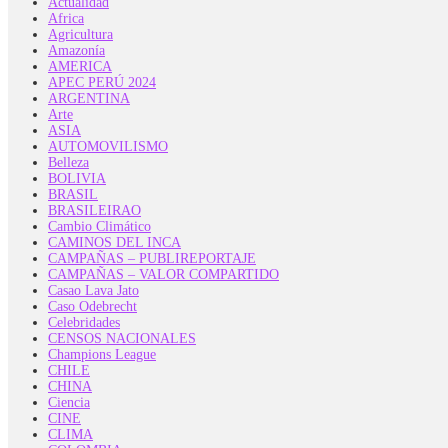
Actualidad
Africa
Agricultura
Amazonía
AMERICA
APEC PERÚ 2024
ARGENTINA
Arte
ASIA
AUTOMOVILISMO
Belleza
BOLIVIA
BRASIL
BRASILEIRAO
Cambio Climático
CAMINOS DEL INCA
CAMPAÑAS – PUBLIREPORTAJE
CAMPAÑAS – VALOR COMPARTIDO
Casao Lava Jato
Caso Odebrecht
Celebridades
CENSOS NACIONALES
Champions League
CHILE
CHINA
Ciencia
CINE
CLIMA