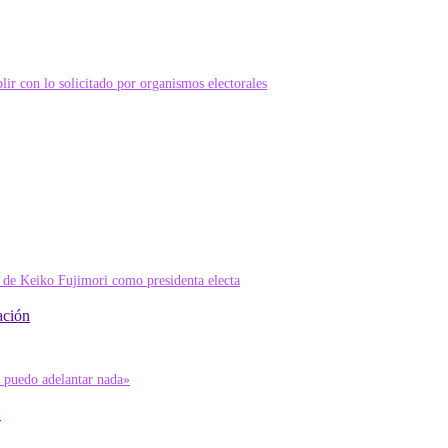
ación
: