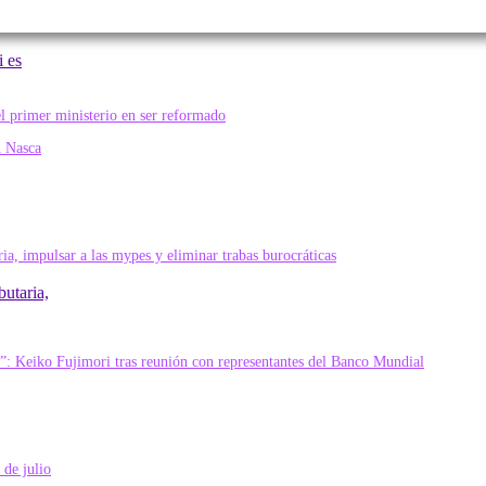
i es
butaria,