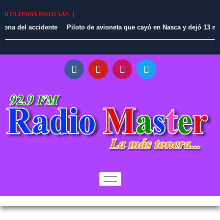
ÚLTIMAS NOTICIAS
Piloto de avioneta que cayó en Nasca y dejó 13 muertos habría
reportado una falla en pleno vuelo, revela titular de Mincetur