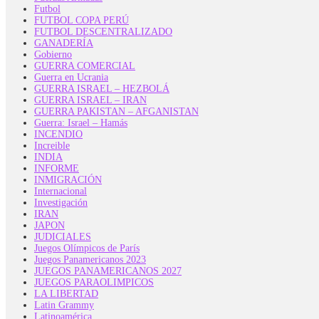
Futbol
FUTBOL COPA PERÚ
FUTBOL DESCENTRALIZADO
GANADERÍA
Gobierno
GUERRA COMERCIAL
Guerra en Ucrania
GUERRA ISRAEL – HEZBOLÁ
GUERRA ISRAEL – IRAN
GUERRA PAKISTAN – AFGANISTAN
Guerra: Israel – Hamás
INCENDIO
Increible
INDIA
INFORME
INMIGRACIÓN
Internacional
Investigación
IRAN
JAPON
JUDICIALES
Juegos Olímpicos de París
Juegos Panamericanos 2023
JUEGOS PANAMERICANOS 2027
JUEGOS PARAOLIMPICOS
LA LIBERTAD
Latin Grammy
Latinoamérica