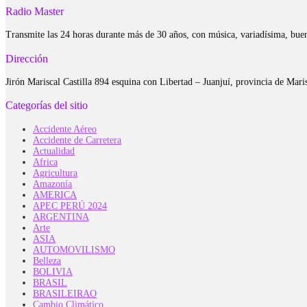
Radio Master
Transmite las 24 horas durante más de 30 años, con música, variadísima, bue
Dirección
Jirón Mariscal Castilla 894 esquina con Libertad – Juanjuí, provincia de Ma
Categorías del sitio
Accidente Aéreo
Accidente de Carretera
Actualidad
Africa
Agricultura
Amazonía
AMERICA
APEC PERÚ 2024
ARGENTINA
Arte
ASIA
AUTOMOVILISMO
Belleza
BOLIVIA
BRASIL
BRASILEIRAO
Cambio Climático