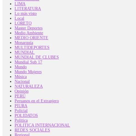
LIMA
LITERATURA
Lo más visto
Local
LORETO
Master Deportes
Medio Ambiente
MEDIO ORIENTE
Monarquía
MULTIDEPORTES
MUNDIAL
MUNDIAL DE CLUBES
Mundial Sub 17
Mundo
Mundo Mujeres
Música
Nacional
NATURALEZA
Opinión
PERÚ
Peruanos en el Extranjero
PIURA
Policial
POLIDATOS
Politica
POLITICA INTERNACIONAL
REDES SOCIALES
Regional