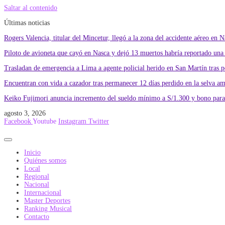
Saltar al contenido
Últimas noticias
Rogers Valencia, titular del Mincetur, llegó a la zona del accidente aéreo en N
Piloto de avioneta que cayó en Nasca y dejó 13 muertos habría reportado una f
Trasladan de emergencia a Lima a agente policial herido en San Martín tras 
Encuentran con vida a cazador tras permanecer 12 días perdido en la selva a
Keiko Fujimori anuncia incremento del sueldo mínimo a S/1.300 y bono para
agosto 3, 2026
Facebook
Youtube
Instagram
Twitter
Inicio
Quiénes somos
Local
Regional
Nacional
Internacional
Master Deportes
Ranking Musical
Contacto