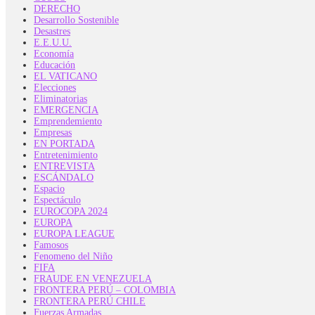
DERECHO
Desarrollo Sostenible
Desastres
E.E.U.U.
Economía
Educación
EL VATICANO
Elecciones
Eliminatorias
EMERGENCIA
Emprendemiento
Empresas
EN PORTADA
Entretenimiento
ENTREVISTA
ESCÁNDALO
Espacio
Espectáculo
EUROCOPA 2024
EUROPA
EUROPA LEAGUE
Famosos
Fenomeno del Niño
FIFA
FRAUDE EN VENEZUELA
FRONTERA PERÚ – COLOMBIA
FRONTERA PERÚ CHILE
Fuerzas Armadas