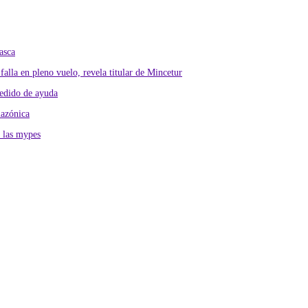
asca
alla en pleno vuelo, revela titular de Mincetur
pedido de ayuda
mazónica
 las mypes