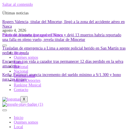
Saltar al contenido
Últimas noticias
Rogers Valencia, titular del Mincetur, llegó a la zona del accidente aéreo en
Nasca
agosto 4, 2026
Piloto de avioneta que cayó en Nasca y dejó 13 muertos habría reportado
Facebook
Youtube
Instagram
Twitter
una falla en pleno vuelo, revela titular de Mincetur
Trasladan de emergencia a Lima a agente policial herido en San Martín tras
pedido de ayuda
Inicio
Quiénes somos
Encuentran con vida a cazador tras permanecer 12 días perdido en la selva
Local
amazónica
Regional
Nacional
Keiko Fujimori anuncia incremento del sueldo mínimo a S/1.300 y bono
Internacional
para las mypes
Master Deportes
Ranking Musical
Contacto
X
Inicio
Quiénes somos
Local