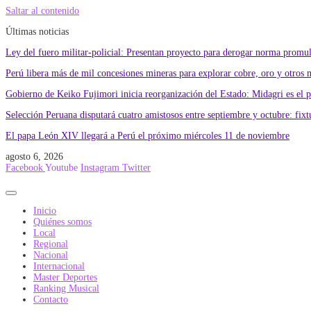
Saltar al contenido
Últimas noticias
Ley del fuero militar-policial: Presentan proyecto para derogar norma promu
Perú libera más de mil concesiones mineras para explorar cobre, oro y otros 
Gobierno de Keiko Fujimori inicia reorganización del Estado: Midagri es el 
Selección Peruana disputará cuatro amistosos entre septiembre y octubre: fixtu
El papa León XIV llegará a Perú el próximo miércoles 11 de noviembre
agosto 6, 2026
Facebook
Youtube
Instagram
Twitter
Inicio
Quiénes somos
Local
Regional
Nacional
Internacional
Master Deportes
Ranking Musical
Contacto