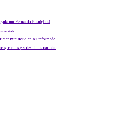
lgada por Fernando Rospigliosi
minerales
primer ministerio en ser reformado
res, rivales y sedes de los partidos