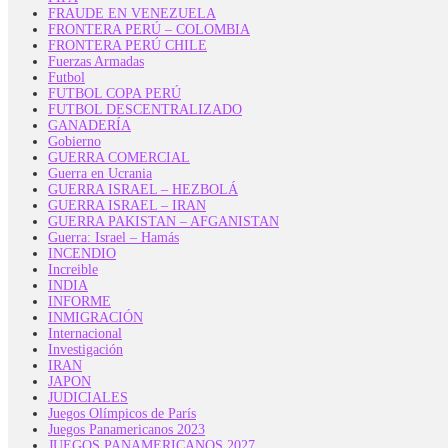
FRAUDE EN VENEZUELA
FRONTERA PERÚ – COLOMBIA
FRONTERA PERÚ CHILE
Fuerzas Armadas
Futbol
FUTBOL COPA PERÚ
FUTBOL DESCENTRALIZADO
GANADERÍA
Gobierno
GUERRA COMERCIAL
Guerra en Ucrania
GUERRA ISRAEL – HEZBOLÁ
GUERRA ISRAEL – IRAN
GUERRA PAKISTAN – AFGANISTAN
Guerra: Israel – Hamás
INCENDIO
Increible
INDIA
INFORME
INMIGRACIÓN
Internacional
Investigación
IRAN
JAPON
JUDICIALES
Juegos Olímpicos de París
Juegos Panamericanos 2023
JUEGOS PANAMERICANOS 2027