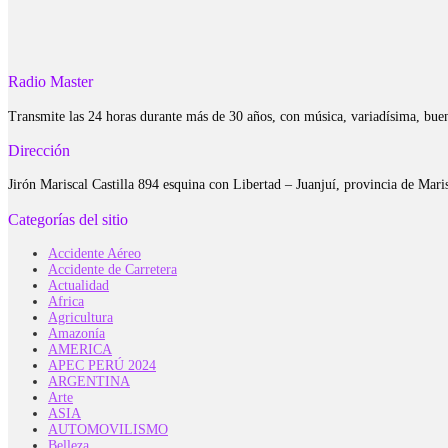
Radio Master
Transmite las 24 horas durante más de 30 años, con música, variadísima, bue
Dirección
Jirón Mariscal Castilla 894 esquina con Libertad – Juanjuí, provincia de Ma
Categorías del sitio
Accidente Aéreo
Accidente de Carretera
Actualidad
Africa
Agricultura
Amazonía
AMERICA
APEC PERÚ 2024
ARGENTINA
Arte
ASIA
AUTOMOVILISMO
Belleza