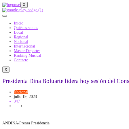
X
Inicio
Quiénes somos
Local
Regional
Nacional
Internacional
Master Deportes
Ranking Musical
Contacto
X
Presidenta Dina Boluarte lidera hoy sesión del Con
Nacional
julio 19, 2023
347
ANDINA/Prensa Presidencia