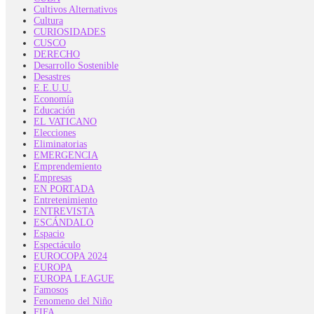
Cultivos Alternativos
Cultura
CURIOSIDADES
CUSCO
DERECHO
Desarrollo Sostenible
Desastres
E.E.U.U.
Economía
Educación
EL VATICANO
Elecciones
Eliminatorias
EMERGENCIA
Emprendemiento
Empresas
EN PORTADA
Entretenimiento
ENTREVISTA
ESCÁNDALO
Espacio
Espectáculo
EUROCOPA 2024
EUROPA
EUROPA LEAGUE
Famosos
Fenomeno del Niño
FIFA