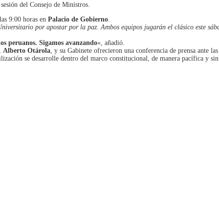
 sesión del Consejo de Ministros.
 las 9:00 horas en
Palacio de Gobierno
.
Universitario por apostar por la paz. Ambos equipos jugarán el clásico este sáb
.
 los peruanos. Sigamos avanzando
«, añadió.
s,
Alberto Otárola
, y su Gabinete ofrecieron una conferencia de prensa ante la
ización se desarrolle dentro del marco constitucional, de manera pacífica y sin 