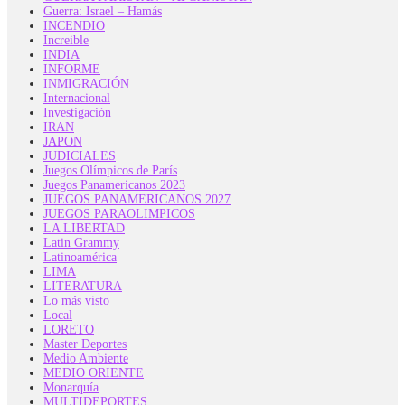
Guerra: Israel – Hamás
INCENDIO
Increible
INDIA
INFORME
INMIGRACIÓN
Internacional
Investigación
IRAN
JAPON
JUDICIALES
Juegos Olímpicos de París
Juegos Panamericanos 2023
JUEGOS PANAMERICANOS 2027
JUEGOS PARAOLIMPICOS
LA LIBERTAD
Latin Grammy
Latinoamérica
LIMA
LITERATURA
Lo más visto
Local
LORETO
Master Deportes
Medio Ambiente
MEDIO ORIENTE
Monarquía
MULTIDEPORTES