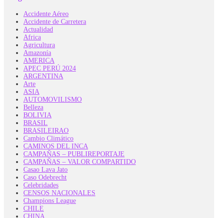
Accidente Aéreo
Accidente de Carretera
Actualidad
Africa
Agricultura
Amazonía
AMERICA
APEC PERÚ 2024
ARGENTINA
Arte
ASIA
AUTOMOVILISMO
Belleza
BOLIVIA
BRASIL
BRASILEIRAO
Cambio Climático
CAMINOS DEL INCA
CAMPAÑAS – PUBLIREPORTAJE
CAMPAÑAS – VALOR COMPARTIDO
Casao Lava Jato
Caso Odebrecht
Celebridades
CENSOS NACIONALES
Champions League
CHILE
CHINA