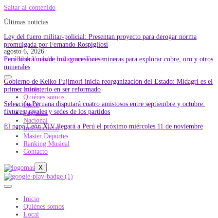
Saltar al contenido
Últimas noticias
Ley del fuero militar-policial: Presentan proyecto para derogar norma
promulgada por Fernando Rospigliosi
agosto 6, 2026
Perú libera más de mil concesiones mineras para explorar cobre, oro y otros
Facebook
Youtube
Instagram
Twitter
minerales
Gobierno de Keiko Fujimori inicia reorganización del Estado: Midagri es el
primer ministerio en ser reformado
Inicio
Quiénes somos
Selección Peruana disputará cuatro amistosos entre septiembre y octubre:
Local
fixtures, rivales y sedes de los partidos
Regional
Nacional
El papa León XIV llegará a Perú el próximo miércoles 11 de noviembre
Internacional
Master Deportes
Ranking Musical
Contacto
X
Inicio
Quiénes somos
Local