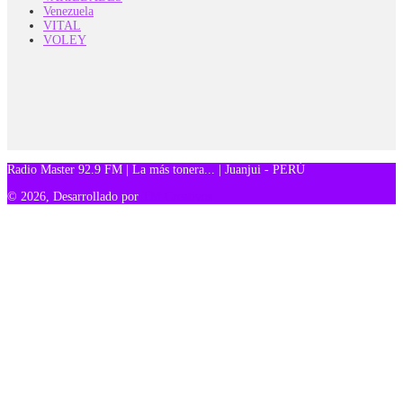
Venezuela
VITAL
VOLEY
Radio Master 92.9 FM | La más tonera... | Juanjui - PERÚ
© 2026, Desarrollado por
TM Creativos