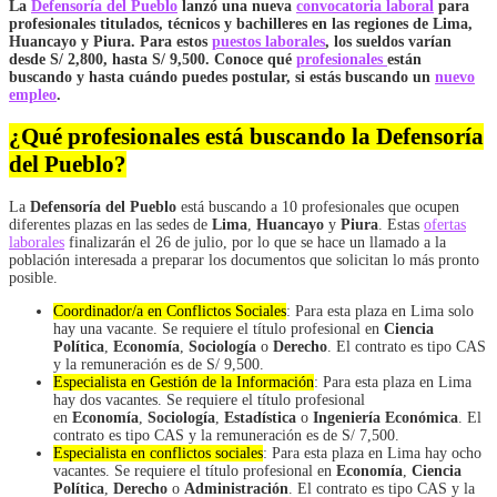
La
Defensoría del Pueblo
lanzó una nueva
convocatoria laboral
para
profesionales titulados, técnicos y bachilleres en las regiones de Lima,
Huancayo y Piura. Para estos
puestos laborales
, los sueldos varían
desde S/ 2,800, hasta S/ 9,500. Conoce qué
profesionales
están
buscando y hasta cuándo puedes postular, si estás buscando un
nuevo
empleo
.
¿Qué profesionales está buscando la Defensoría
del Pueblo?
La
Defensoría del Pueblo
está buscando a 10 profesionales que ocupen
diferentes plazas en las sedes de
Lima
,
Huancayo
y
Piura
. Estas
ofertas
laborales
finalizarán el 26 de julio, por lo que se hace un llamado a la
población interesada a preparar los documentos que solicitan lo más pronto
posible.
Coordinador/a en Conflictos Sociales
: Para esta plaza en Lima solo
hay una vacante. Se requiere el título profesional en
Ciencia
Política
,
Economía
,
Sociología
o
Derecho
. El contrato es tipo CAS
y la remuneración es de S/ 9,500.
Especialista en Gestión de la Información
: Para esta plaza en Lima
hay dos vacantes. Se requiere el título profesional
en
Economía
,
Sociología
,
Estadística
o
Ingeniería Económica
. El
contrato es tipo CAS y la remuneración es de S/ 7,500.
Especialista en conflictos sociales
: Para esta plaza en Lima hay ocho
vacantes. Se requiere el título profesional en
Economía
,
Ciencia
Política
,
Derecho
o
Administración
. El contrato es tipo CAS y la