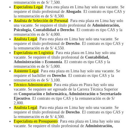
remuneración es de S/ 7,500.
Especialista Legal
: Para esta plaza en Lima hay solo una vacante. Se
requiere el título profesional de
Abogado
. El contrato es tipo CAS y
la remuneración es de S/ 8,500.
Analista de Selección de Personal
: Para esta plaza en Lima hay solo
una vacante. Se requiere el título profesional de
Administración,
Psicología, Contabilidad o Derecho
. El contrato es tipo CAS y la
remuneración es de S/ 4,000.
Analista Legal
: Para esta plaza en Lima hay solo una vacante. Se
requiere el título profesional de
Derecho
. El contrato es tipo CAS y
la remuneración es de S/ 4,550.
Especialista en Logística
: Para esta plaza en Lima hay solo una
vacante. Se requiere el título profesional de
Contabilidad,
Administración
o
Economía
. El contrato es tipo CAS y la
remuneración es de S/ 5,000.
Asistente Legal
: Para esta plaza en Lima hay solo una vacante. Se
requiere el bachiller en
Derecho
. El contrato es tipo CAS y la
remuneración es de S/ 3,100.
Técnico Administrativo
: Para esta plaza en Piura hay solo una
vacante. Se requiere ser egresado de la Carrera Técnica Superior
en
Computación e Informática, Administración o Secretariado
Ejecutivo
. El contrato es tipo CAS y la remuneración es de S/
2,800.
Analista Legal
: Para esta plaza en Lima hay solo una vacante. Se
requiere el título profesional de
Derecho
. El contrato es tipo CAS y
la remuneración es de S/ 4,500.
Especialista en Presupuesto
: Para esta plaza en Lima hay solo una
vacante. Se requiere el título profesional de
Administración,