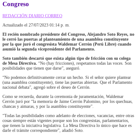
Congreso
REDACCIÓN DIARIO CORREO
Actualizado el 27/07/2023 01:14 p. m.
El recién nombrado presidente del Congreso, Alejandro Soto Reyes, no
le cerró las puertas al planteamiento de una asamblea constituyente
por la que juró el congresista Waldemar Cerrón (Perú Libre) cuando
asumió la segunda vicepresidente del Parlamento.
Soto también descartó que exista algún tipo de fricción con su colega
de Mesa Directiva.
“No (hay fricciones), respetamos todas las voces. Son
posibilidades que tienen que darse
”, aseguró.
“No podemos definitivamente cerrar un hecho. Si el señor quiere plantear
(una asamblea constituyente), tiene las puertas abiertas. Que el Parlamento
nacional debata”, agregó sobre el deseo de Cerrón.
Como se recuerda, durante la ceremonia de juramentación, Waldemar
Cerrón juró por
“la memoria de Jaime Cerrón Palomino, por los quechuas,
chancas y aimaras, y por la asamblea constituyente”
.
“Todas las posibilidades como adelanto de elecciones, vacancias, entre otras
cosas siempre están vigentes porque son los congresistas, parlamentarios,
que tienen la iniciativa legislativa. La Mesa Directiva lo único que hace es
darle el trámite correspondiente”
, añadió Soto.