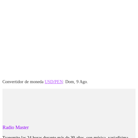
Convertidor de moneda
USD/PEN
: Dom, 9 Ago.
Radio Master
Transmite las 24 horas durante más de 30 años, con música, variadísima,