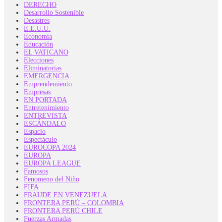
DERECHO
Desarrollo Sostenible
Desastres
E.E.U.U.
Economía
Educación
EL VATICANO
Elecciones
Eliminatorias
EMERGENCIA
Emprendemiento
Empresas
EN PORTADA
Entretenimiento
ENTREVISTA
ESCÁNDALO
Espacio
Espectáculo
EUROCOPA 2024
EUROPA
EUROPA LEAGUE
Famosos
Fenomeno del Niño
FIFA
FRAUDE EN VENEZUELA
FRONTERA PERÚ – COLOMBIA
FRONTERA PERÚ CHILE
Fuerzas Armadas