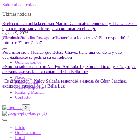
Saltar al contenido
Últimas noticias
Reelección camuflada en San Martín: Candidatos renuncian y 11 alcaldes en
ejercicio tendrían vía libre para continuar en el cargo
agosto 9, 2026
¿Desde cuándo los feriados se moverían a los viernes? Esto respondió el
Facebook
Youtube
Instagram
Twitter
ministro Elmer Cuba7
Perú informó a México que Betssy Chávez tiene una condena y que
eventualmente se pediría su extradición
Inicio
Quiénes somos
«Nuestra solidaridad con Naldy»: Armonía 10, Son del Duke, y más grupos
Local
de cumbia, respaldan a cantante de La Bella Luz
Regional
Nacional
“Es difamación”: Naldy Saldaña respondió a esposa de César Sánchez,
Internacional
exdirector musical de La Bella Luz
Master Deportes
Ranking Musical
Contacto
X
Inicio
Quiénes somos
Local