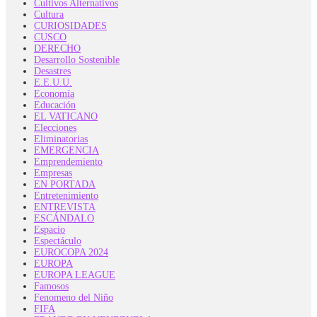
Cultivos Alternativos
Cultura
CURIOSIDADES
CUSCO
DERECHO
Desarrollo Sostenible
Desastres
E.E.U.U.
Economía
Educación
EL VATICANO
Elecciones
Eliminatorias
EMERGENCIA
Emprendemiento
Empresas
EN PORTADA
Entretenimiento
ENTREVISTA
ESCÁNDALO
Espacio
Espectáculo
EUROCOPA 2024
EUROPA
EUROPA LEAGUE
Famosos
Fenomeno del Niño
FIFA