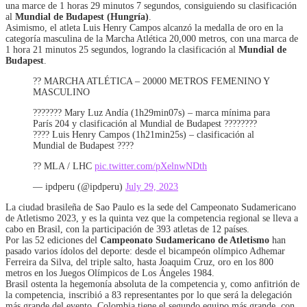
una marce de 1 horas 29 minutos 7 segundos, consiguiendo su clasificación
al
Mundial de Budapest (Hungría)
.
Asimismo, el atleta Luis Henry Campos alcanzó la medalla de oro en la
categoría masculina de la Marcha Atlética 20,000 metros, con una marca de
1 hora 21 minutos 25 segundos, logrando la clasificación al
Mundial de
Budapest
.
?? MARCHA ATLÉTICA – 20000 METROS FEMENINO Y
MASCULINO
??????? Mary Luz Andía (1h29min07s) – marca mínima para
París 204 y clasificación al Mundial de Budapest ????????
???? Luis Henry Campos (1h21min25s) – clasificación al
Mundial de Budapest ????
?? MLA / LHC
pic.twitter.com/pXelnwNDth
— ipdperu (@ipdperu)
July 29, 2023
La ciudad brasileña de Sao Paulo es la sede del Campeonato Sudamericano
de Atletismo 2023, y es la quinta vez que la competencia regional se lleva a
cabo en Brasil, con la participación de 393 atletas de 12 países.
Por las 52 ediciones del
Campeonato Sudamericano de Atletismo
han
pasado varios ídolos del deporte: desde el bicampeón olímpico Adhemar
Ferreira da Silva, del triple salto, hasta Joaquim Cruz, oro en los 800
metros en los Juegos Olímpicos de Los Ángeles 1984.
Brasil ostenta la hegemonía absoluta de la competencia y, como anfitrión de
la competencia, inscribió a 83 representantes por lo que será la delegación
más grande del evento. Colombia tiene el segundo equipo más grande, con