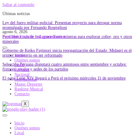
Saltar al contenido
Últimas noticias
Ley del fuero militar-policial: Presentan proyecto para derogar norma
promulgada por Fernando Rospigliosi
agosto 6, 2026
Perú libera más de mil concesiones mineras para explorar cobre, oro y otros
Facebook
Youtube
Instagram
Twitter
minerales
Gobierno de Keiko Fujimori inicia reorganización del Estado: Midagri es el
primer ministerio en ser reformado
Inicio
Quiénes somos
Selección Peruana disputará cuatro amistosos entre septiembre y octubre:
Local
fixtures, rivales y sedes de los partidos
Regional
Nacional
El papa León XIV llegará a Perú el próximo miércoles 11 de noviembre
Internacional
Master Deportes
Ranking Musical
Contacto
X
Inicio
Quiénes somos
Local