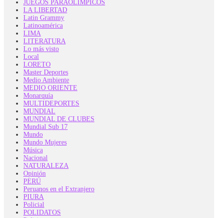
JUEGOS PARAOLIMPICOS
LA LIBERTAD
Latin Grammy
Latinoamérica
LIMA
LITERATURA
Lo más visto
Local
LORETO
Master Deportes
Medio Ambiente
MEDIO ORIENTE
Monarquía
MULTIDEPORTES
MUNDIAL
MUNDIAL DE CLUBES
Mundial Sub 17
Mundo
Mundo Mujeres
Música
Nacional
NATURALEZA
Opinión
PERÚ
Peruanos en el Extranjero
PIURA
Policial
POLIDATOS