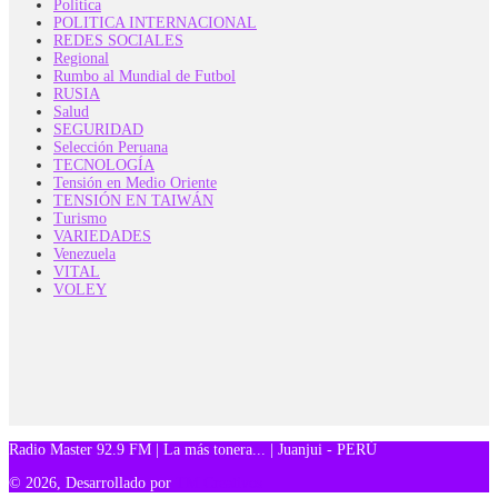
Politica
POLITICA INTERNACIONAL
REDES SOCIALES
Regional
Rumbo al Mundial de Futbol
RUSIA
Salud
SEGURIDAD
Selección Peruana
TECNOLOGÍA
Tensión en Medio Oriente
TENSIÓN EN TAIWÁN
Turismo
VARIEDADES
Venezuela
VITAL
VOLEY
Radio Master 92.9 FM | La más tonera... | Juanjui - PERÚ
© 2026, Desarrollado por
TM Creativos