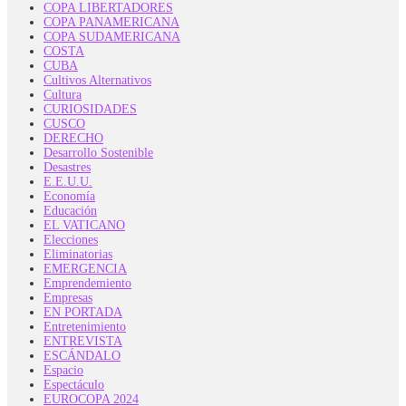
COPA LIBERTADORES
COPA PANAMERICANA
COPA SUDAMERICANA
COSTA
CUBA
Cultivos Alternativos
Cultura
CURIOSIDADES
CUSCO
DERECHO
Desarrollo Sostenible
Desastres
E.E.U.U.
Economía
Educación
EL VATICANO
Elecciones
Eliminatorias
EMERGENCIA
Emprendemiento
Empresas
EN PORTADA
Entretenimiento
ENTREVISTA
ESCÁNDALO
Espacio
Espectáculo
EUROCOPA 2024