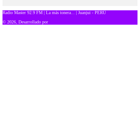
Radio Master 92.9 FM | La más tonera... | Juanjui - PERÚ
© 2026, Desarrollado por
TM Creativos