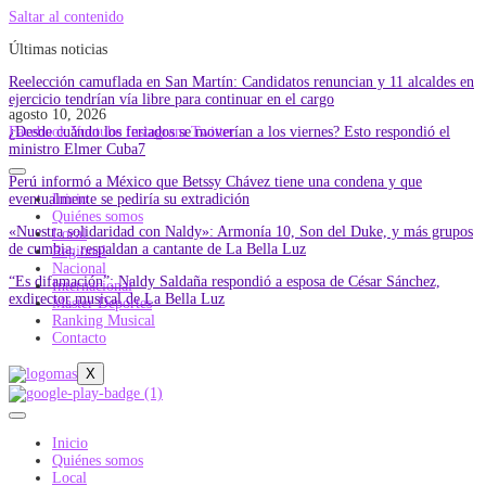
Saltar al contenido
Últimas noticias
Reelección camuflada en San Martín: Candidatos renuncian y 11 alcaldes en
ejercicio tendrían vía libre para continuar en el cargo
agosto 10, 2026
¿Desde cuándo los feriados se moverían a los viernes? Esto respondió el
Facebook
Youtube
Instagram
Twitter
ministro Elmer Cuba7
Perú informó a México que Betssy Chávez tiene una condena y que
eventualmente se pediría su extradición
Inicio
Quiénes somos
«Nuestra solidaridad con Naldy»: Armonía 10, Son del Duke, y más grupos
Local
de cumbia, respaldan a cantante de La Bella Luz
Regional
Nacional
“Es difamación”: Naldy Saldaña respondió a esposa de César Sánchez,
Internacional
exdirector musical de La Bella Luz
Master Deportes
Ranking Musical
Contacto
X
Inicio
Quiénes somos
Local