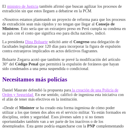
El
ministro de Justicia
también afirmó que buscan agilizar los procesos de
extradición sin que estos lleguen a debatirse en la PCM.
«Nosotros estamos planteando un proyecto de reforma para que los procesos
de extradición sean más rápidos y no tengan que llegar al
Consejo de
Ministros
. Esto sería que un extranjero preso en Perú cumpla su condena en
su país con el costo que significa eso para dicha nación», indicó.
La presidenta
Dina Boluarte
solicitó ante el
Congreso
una delegación de
facultades legislativas por 120 días para incorporar la figura de expulsión
contra extranjeros implicados en actos delictivos flagrantes.
Boluarte Zegarra acotó que también se prevé la modificación del artículo
30° del
Código Penal
que permitirá la expulsión de foráneos que hayan
sido condenados a una pena suspendida o condicional.
Necesitamos más policías
Daniel Maurate defendió la propuesta para
la creación de una Policía de
Orden y Seguridad.
En ese sentido, calificó de ingeniosa esta iniciativa con
el afán de tener más efectivos en la institución.
«Desde el
Mininter
se ha creado esta forma ingeniosa de cómo poder
utilizar a los que tienen dos años en el servicio militar. Ya están formados en
disciplina, orden y seguridad. Esos jóvenes salen y si no tienen
oportunidades también van a ser parte de los inactivos o de los
desempleados. Esta gente podría engancharse con la
PNP
complementando