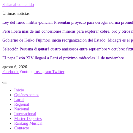
Saltar al contenido
Últimas noticias
Ley del fuero militar-policial: Presentan proyecto para derogar norma promu
Perú libera más de mil concesiones mineras para explorar cobre, oro y otros 
Gobierno de Keiko Fujimori inicia reorganización del Estado: Midagri es el 
Selección Peruana disputará cuatro amistosos entre septiembre y octubre: fixtu
El papa León XIV llegará a Perú el próximo miércoles 11 de noviembre
agosto 6, 2026
Facebook
Youtube
Instagram
Twitter
Inicio
Quiénes somos
Local
Regional
Nacional
Internacional
Master Deportes
Ranking Musical
Contacto