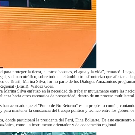
para proteger la tierra, nuestros bosques, el agua y la vida”, remarcó. Luego, 
legal; y el narcotráfico, sobre todo en el ámbito transfronterizo que afectan a la
ico de Brasil, Marina Silva, formó parte de los Diálogos Amazónicos programa
Regional (Brasil), Waldez Góes.
a Marina Silva enfatizó en la necesidad de trabajar mutuamente entre las nacion
alianza hacia otros escenarios de prosperidad, dentro de un proceso multilatera
 han acordado que el “Punto de No Retorno” es un propósito común, contando c
para mantener la constancia del trabajo político y técnico entre los gobiernos 
, donde participará la presidenta del Perú, Dina Boluarte. De este encuentro se
mazónica, como un instrumento orientador y de cooperación regional.