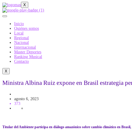
X
Inicio
Quiénes somos
Local
Regional
Nacional
Internacional
Master Deportes
Ranking Musical
Contacto
X
Ministra Albina Ruiz expone en Brasil estrategia pe
Medio Ambiente
agosto 6, 2023
373
Titular del Ambiente participa en diálogo amazónico sobre cambio climático en Brasi