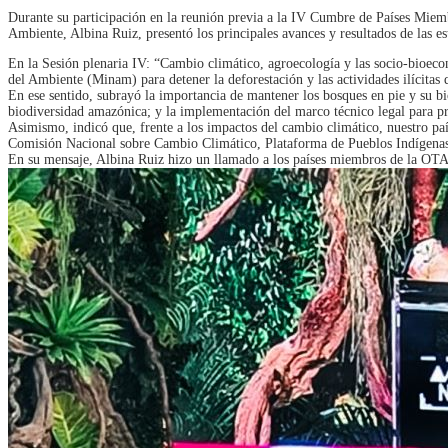
Durante su participación en la reunión previa a la IV Cumbre de Países Miem
Ambiente, Albina Ruiz, presentó los principales avances y resultados de las e
En la Sesión plenaria IV: “Cambio climático, agroecología y las socio-bioecon
del Ambiente (Minam) para detener la deforestación y las actividades ilícitas 
En ese sentido, subrayó la importancia de mantener los bosques en pie y su bio
biodiversidad amazónica; y la implementación del marco técnico legal para pr
Asimismo, indicó que, frente a los impactos del cambio climático, nuestro paí
Comisión Nacional sobre Cambio Climático, Plataforma de Pueblos Indígenas
En su mensaje, Albina Ruiz hizo un llamado a los países miembros de la OTAC 