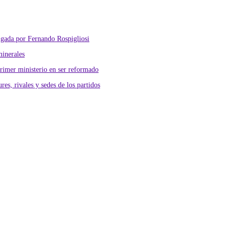
lgada por Fernando Rospigliosi
minerales
primer ministerio en ser reformado
res, rivales y sedes de los partidos