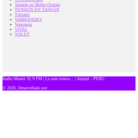
Tensión en Medio Oriente
TENSIÓN EN TAIWÁN
Turismo
VARIEDADES
Venezuela
VITAL
VOLEY
Radio Master 92.9 FM | La más tonera... | Juanjui - PERÚ
© 2026, Desarrollado por
TM Creativos