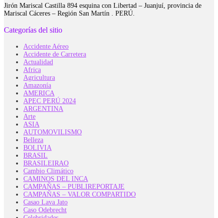
Jirón Mariscal Castilla 894 esquina con Libertad – Juanjuí, provincia de
Mariscal Cáceres – Región San Martín . PERÚ.
Categorías del sitio
Accidente Aéreo
Accidente de Carretera
Actualidad
Africa
Agricultura
Amazonía
AMERICA
APEC PERÚ 2024
ARGENTINA
Arte
ASIA
AUTOMOVILISMO
Belleza
BOLIVIA
BRASIL
BRASILEIRAO
Cambio Climático
CAMINOS DEL INCA
CAMPAÑAS – PUBLIREPORTAJE
CAMPAÑAS – VALOR COMPARTIDO
Casao Lava Jato
Caso Odebrecht
Celebridades