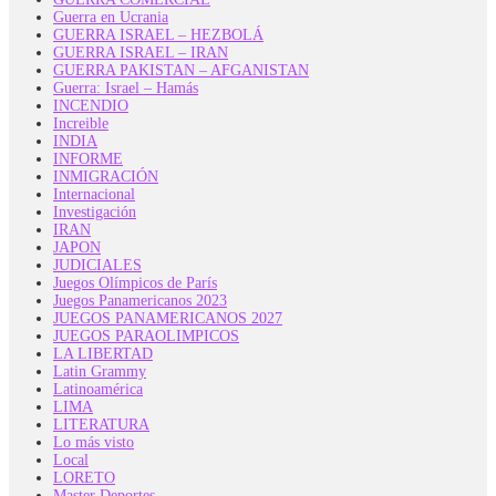
Guerra en Ucrania
GUERRA ISRAEL – HEZBOLÁ
GUERRA ISRAEL – IRAN
GUERRA PAKISTAN – AFGANISTAN
Guerra: Israel – Hamás
INCENDIO
Increible
INDIA
INFORME
INMIGRACIÓN
Internacional
Investigación
IRAN
JAPON
JUDICIALES
Juegos Olímpicos de París
Juegos Panamericanos 2023
JUEGOS PANAMERICANOS 2027
JUEGOS PARAOLIMPICOS
LA LIBERTAD
Latin Grammy
Latinoamérica
LIMA
LITERATURA
Lo más visto
Local
LORETO
Master Deportes