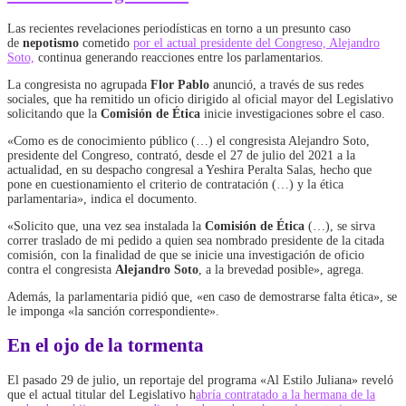
Las recientes revelaciones periodísticas en torno a un presunto caso
de
nepotismo
cometido
por el actual presidente del Congreso, Alejandro
Soto,
continua generando reacciones entre los parlamentarios.
La congresista no agrupada
Flor Pablo
anunció, a través de sus redes
sociales, que ha remitido un oficio dirigido al oficial mayor del Legislativo
solicitando que la
Comisión de Ética
inicie investigaciones sobre el caso.
«Como es de conocimiento público (…) el congresista Alejandro Soto,
presidente del Congreso, contrató, desde el 27 de julio del 2021 a la
actualidad, en su despacho congresal a Yeshira Peralta Salas, hecho que
pone en cuestionamiento el criterio de contratación (…) y la ética
parlamentaria», indica el documento.
«Solicito que, una vez sea instalada la
Comisión de Ética
(…), se sirva
correr traslado de mi pedido a quien sea nombrado presidente de la citada
comisión, con la finalidad de que se inicie una investigación de oficio
contra el congresista
Alejandro Soto
, a la brevedad posible», agrega.
Además, la parlamentaria pidió que, «en caso de demostrarse falta ética», se
le imponga «la sanción correspondiente».
En el ojo de la tormenta
El pasado 29 de julio, un reportaje del programa «Al Estilo Juliana» reveló
que el actual titular del Legislativo h
abría contratado a la hermana de la