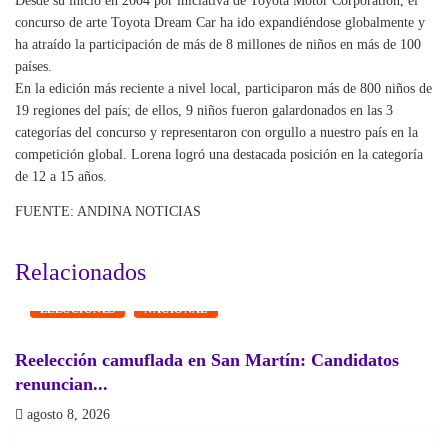
Desde su inicio en 2004 por iniciativa de Toyota Motor Corporation, el
concurso de arte Toyota Dream Car ha ido expandiéndose globalmente y
ha atraído la participación de más de 8 millones de niños en más de 100
países.
En la edición más reciente a nivel local, participaron más de 800 niños de
19 regiones del país; de ellos, 9 niños fueron galardonados en las 3
categorías del concurso y representaron con orgullo a nuestro país en la
competición global. Lorena logró una destacada posición en la categoría
de 12 a 15 años.
FUENTE: ANDINA NOTICIAS
Relacionados
ELECCIONES
NACIONAL
Reelección camuflada en San Martín: Candidatos
¿
renuncian...
a
agosto 8, 2026