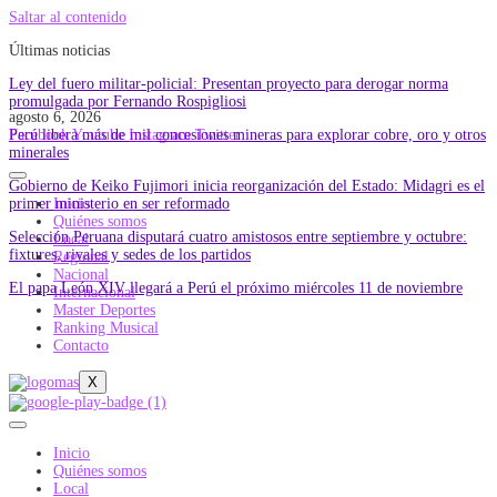
Saltar al contenido
Últimas noticias
Ley del fuero militar-policial: Presentan proyecto para derogar norma
promulgada por Fernando Rospigliosi
agosto 6, 2026
Perú libera más de mil concesiones mineras para explorar cobre, oro y otros
Facebook
Youtube
Instagram
Twitter
minerales
Gobierno de Keiko Fujimori inicia reorganización del Estado: Midagri es el
primer ministerio en ser reformado
Inicio
Quiénes somos
Selección Peruana disputará cuatro amistosos entre septiembre y octubre:
Local
fixtures, rivales y sedes de los partidos
Regional
Nacional
El papa León XIV llegará a Perú el próximo miércoles 11 de noviembre
Internacional
Master Deportes
Ranking Musical
Contacto
X
Inicio
Quiénes somos
Local