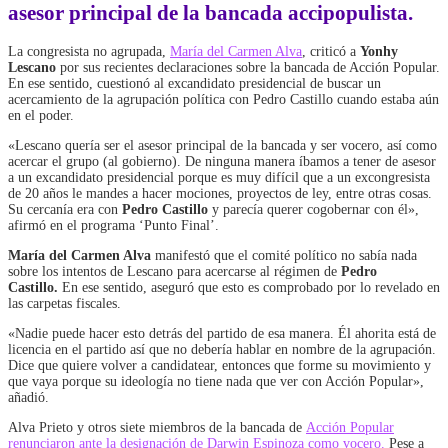
asesor principal de la bancada accipopulista.
La congresista no agrupada,
María del Carmen Alva
, criticó a
Yonhy
Lescano
por sus recientes declaraciones sobre la bancada de Acción Popular.
En ese sentido, cuestionó al excandidato presidencial de buscar un
acercamiento de la agrupación política con Pedro Castillo cuando estaba aún
en el poder.
«Lescano quería ser el asesor principal de la bancada y ser vocero, así como
acercar el grupo (al gobierno). De ninguna manera íbamos a tener de asesor
a un excandidato presidencial porque es muy difícil que a un excongresista
de 20 años le mandes a hacer mociones, proyectos de ley, entre otras cosas.
Su cercanía era con
Pedro Castillo
y parecía querer cogobernar con él»,
afirmó en el programa ‘Punto Final’.
María del Carmen Alva
manifestó que el comité político no sabía nada
sobre los intentos de Lescano para acercarse al régimen de
Pedro
Castillo.
En ese sentido, aseguró que esto es comprobado por lo revelado en
las carpetas fiscales.
«Nadie puede hacer esto detrás del partido de esa manera. Él ahorita está de
licencia en el partido así que no debería hablar en nombre de la agrupación.
Dice que quiere volver a candidatear, entonces que forme su movimiento y
que vaya porque su ideología no tiene nada que ver con Acción Popular»,
añadió.
Alva Prieto y otros siete miembros de la bancada de
Acción Popular
renunciaron ante la designación de Darwin Espinoza como vocero.
Pese a