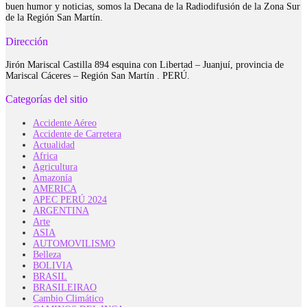
buen humor y noticias, somos la Decana de la Radiodifusión de la Zona Sur
de la Región San Martín.
Dirección
Jirón Mariscal Castilla 894 esquina con Libertad – Juanjuí, provincia de
Mariscal Cáceres – Región San Martín . PERÚ.
Categorías del sitio
Accidente Aéreo
Accidente de Carretera
Actualidad
Africa
Agricultura
Amazonía
AMERICA
APEC PERÚ 2024
ARGENTINA
Arte
ASIA
AUTOMOVILISMO
Belleza
BOLIVIA
BRASIL
BRASILEIRAO
Cambio Climático