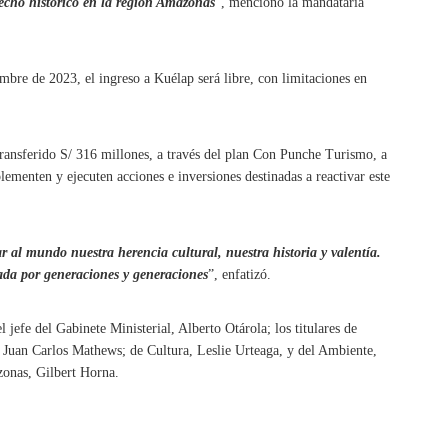
hecho histórico en la región Amazonas
”, mencionó la mandataria
embre de 2023, el ingreso a Kuélap será libre, con limitaciones en
 transferido S/ 316 millones, a través del plan Con Punche Turismo, a
lementen y ejecuten acciones e inversiones destinadas a reactivar este
 al mundo nuestra herencia cultural, nuestra historia y valentía.
da por generaciones y generaciones
”, enfatizó.
jefe del Gabinete Ministerial, Alberto Otárola; los titulares de
Juan Carlos Mathews; de Cultura, Leslie Urteaga, y del Ambiente,
zonas, Gilbert Horna.