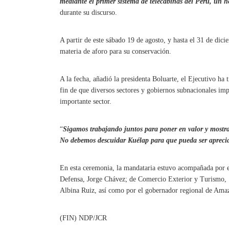
mediante el primer sistema de telecabinas del Perú, un 
durante su discurso.
A partir de este sábado 19 de agosto, y hasta el 31 de dici
materia de aforo para su conservación.
A la fecha, añadió la presidenta Boluarte, el Ejecutivo ha
fin de que diversos sectores y gobiernos subnacionales imp
importante sector.
“
Sigamos trabajando juntos para poner en valor y mostrar
No debemos descuidar Kuélap para que pueda ser aprecia
En esta ceremonia, la mandataria estuvo acompañada por el 
Defensa, Jorge Chávez; de Comercio Exterior y Turismo, 
Albina Ruiz, así como por el gobernador regional de Ama
(FIN) NDP/JCR