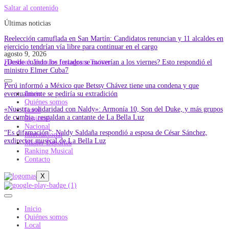
Saltar al contenido
Últimas noticias
Reelección camuflada en San Martín: Candidatos renuncian y 11 alcaldes en
ejercicio tendrían vía libre para continuar en el cargo
agosto 9, 2026
¿Desde cuándo los feriados se moverían a los viernes? Esto respondió el
Facebook
Youtube
Instagram
Twitter
ministro Elmer Cuba7
Perú informó a México que Betssy Chávez tiene una condena y que
eventualmente se pediría su extradición
Inicio
Quiénes somos
«Nuestra solidaridad con Naldy»: Armonía 10, Son del Duke, y más grupos
Local
de cumbia, respaldan a cantante de La Bella Luz
Regional
Nacional
“Es difamación”: Naldy Saldaña respondió a esposa de César Sánchez,
Internacional
exdirector musical de La Bella Luz
Master Deportes
Ranking Musical
Contacto
X
Inicio
Quiénes somos
Local