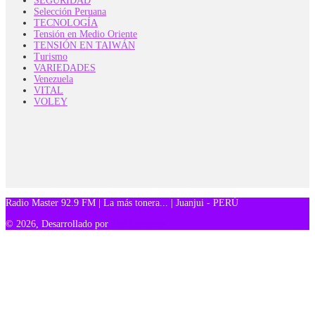
SEGURIDAD
Selección Peruana
TECNOLOGÍA
Tensión en Medio Oriente
TENSIÓN EN TAIWÁN
Turismo
VARIEDADES
Venezuela
VITAL
VOLEY
Radio Master 92.9 FM | La más tonera... | Juanjui - PERÚ
© 2026, Desarrollado por
TM Creativos