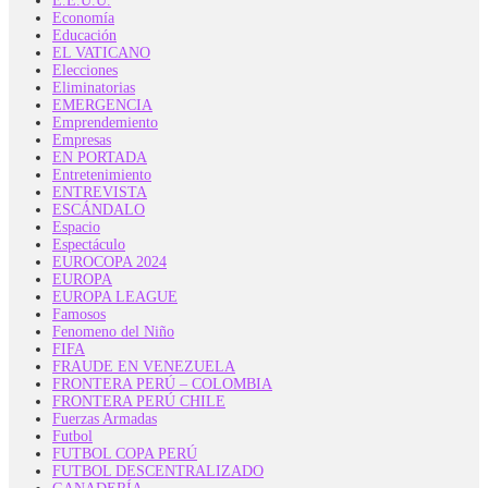
E.E.U.U.
Economía
Educación
EL VATICANO
Elecciones
Eliminatorias
EMERGENCIA
Emprendemiento
Empresas
EN PORTADA
Entretenimiento
ENTREVISTA
ESCÁNDALO
Espacio
Espectáculo
EUROCOPA 2024
EUROPA
EUROPA LEAGUE
Famosos
Fenomeno del Niño
FIFA
FRAUDE EN VENEZUELA
FRONTERA PERÚ – COLOMBIA
FRONTERA PERÚ CHILE
Fuerzas Armadas
Futbol
FUTBOL COPA PERÚ
FUTBOL DESCENTRALIZADO