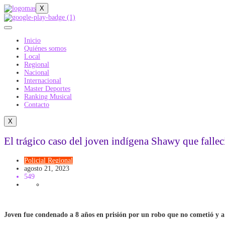
X
Inicio
Quiénes somos
Local
Regional
Nacional
Internacional
Master Deportes
Ranking Musical
Contacto
X
El trágico caso del joven indígena Shawy que falle
Policial
Regional
agosto 21, 2023
549
Joven fue condenado a 8 años en prisión por un robo que no cometió y 