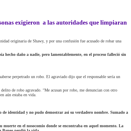
sonas exigieron a las autoridades que limpiaran
munidad originaria de Shawy, y por una confusión fue acusado de robar una
bía hecho daño a nadie, pero lamentablemente, en el proceso falleció sin
berse perpetrado un robo. El agraviado dijo que el responsable sería un
 el delito de robo agravado. “Me acusan por robo, me denuncian con otro
en aún estaba en vida.
to de identidad y no pudo demostrar así su verdadero nombre. Sumado a
 su muerte en el nosocomio donde se encontraba en aquel momento. La
n Baneo perdió la vida
.