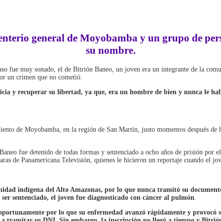
ementerio general de Moyobamba y un grupo de per
su nombre.
 caso fue muy sonado, el de Bitrión Baneo, un joven era un integrante de la co
 por un crimen que no cometió.
ticia y recuperar su libertad, ya que, era un hombre de bien y nunca le ha
miento de Moyobamba, en la región de San Martín, justo momentos después de ha
ón Baneo fue detenido de todas formas y sentenciado a ocho años de prisión por
as de Panamericana Televisión, quienes le hicieron un reportaje cuando el jov
unidad indígena del Alto Amazonas, por lo que nunca tramitó su documen
 ser sentenciado, el joven fue diagnosticado con cáncer al pulmón
.
do oportunamente por lo que su enfermedad avanzó rápidamente y provocó
 tramitar su DNI. Sin embargo, la inscripción no llegó a tiempo y Bitrió