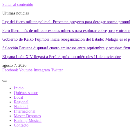
Saltar al contenido
Últimas noticias
Ley del fuero militar-policial: Presentan proyecto para derogar norma promu
Perú libera más de mil concesiones mineras para explorar cobre, oro y otros 
Gobierno de Keiko Fujimori inicia reorganización del Estado: Midagri es el 
Selección Peruana disputará cuatro amistosos entre septiembre y octubre: fixtu
El papa León XIV llegará a Perú el próximo miércoles 11 de noviembre
agosto 7, 2026
Facebook
Youtube
Instagram
Twitter
Inicio
Quiénes somos
Local
Regional
Nacional
Internacional
Master Deportes
Ranking Musical
Contacto