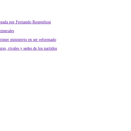
lgada por Fernando Rospigliosi
minerales
primer ministerio en ser reformado
res, rivales y sedes de los partidos