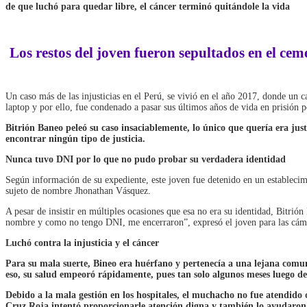
de que luchó para quedar libre, el cáncer terminó quitándole la vida
Los restos del joven fueron sepultados en el c
Un caso más de las injusticias en el Perú, se vivió en el año 2017, donde un
laptop y por ello, fue condenado a pasar sus últimos años de vida en prisión
Bitrión Baneo peleó su caso insaciablemente, lo único que quería era jus
encontrar ningún tipo de justicia.
Nunca tuvo DNI por lo que no pudo probar su verdadera identidad
Según información de su expediente, este joven fue detenido en un estableci
sujeto de nombre Jhonathan Vásquez.
A pesar de insistir en múltiples ocasiones que esa no era su identidad, Bitri
nombre y como no tengo DNI, me encerraron”, expresó el joven para las cámar
Luchó contra la injusticia y el cáncer
Para su mala suerte, Bineo era huérfano y pertenecía a una lejana com
eso, su salud empeoró rápidamente, pues tan solo algunos meses luego de
Debido a la mala gestión en los hospitales, el muchacho no fue atendi
Cruz Roja intentó proporcionarle atención digna y también lo ayudaron a