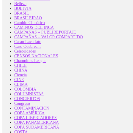
Belleza
BOLIVIA
BRASIL
BRASILEIRAO
Cambio Climático
CAMINOS DEL INCA
CAMPAÑAS – PUBLIREPORTAJE
CAMPAÑAS – VALOR COMPARTIDO
Casao Lava Jato
Caso Odebrecht
Celebridades
CENSOS NACIONALES
Champions League
CHILE
CHINA
Ciencia
CINE
CLIMA
COLOMBIA
COLUMNISTAS
CONCIERTOS
Congreso
CONTAMINACIÓN
COPA AMÉRICA
COPA LIBERTADORES
COPA PANAMERICANA
COPA SUDAMERICANA
COSTA