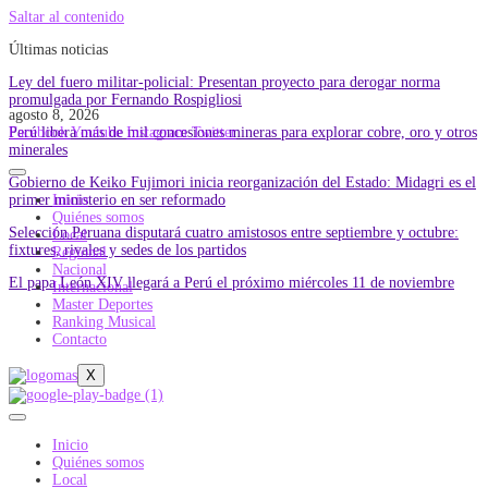
Saltar al contenido
Últimas noticias
Ley del fuero militar-policial: Presentan proyecto para derogar norma
promulgada por Fernando Rospigliosi
agosto 8, 2026
Perú libera más de mil concesiones mineras para explorar cobre, oro y otros
Facebook
Youtube
Instagram
Twitter
minerales
Gobierno de Keiko Fujimori inicia reorganización del Estado: Midagri es el
primer ministerio en ser reformado
Inicio
Quiénes somos
Selección Peruana disputará cuatro amistosos entre septiembre y octubre:
Local
fixtures, rivales y sedes de los partidos
Regional
Nacional
El papa León XIV llegará a Perú el próximo miércoles 11 de noviembre
Internacional
Master Deportes
Ranking Musical
Contacto
X
Inicio
Quiénes somos
Local