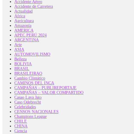
Accidente Aéreo
Accidente de Carretera
Actualidad
Africa
Agricultura
Amazonía
AMERICA
APEC PERÚ 2024
ARGENTINA
Arte
ASIA
AUTOMOVILISMO
Belleza
BOLIVIA
BRASIL
BRASILEIRAO
Cambio Climático
CAMINOS DEL INCA
CAMPAÑAS – PUBLIREPORTAJE
CAMPAÑAS – VALOR COMPARTIDO
Casao Lava Jato
Caso Odebrecht
Celebridades
CENSOS NACIONALES
Champions League
CHILE
CHINA
Ciencia