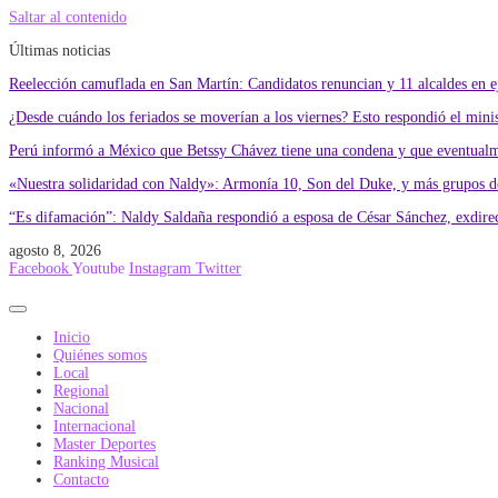
Saltar al contenido
Últimas noticias
Reelección camuflada en San Martín: Candidatos renuncian y 11 alcaldes en eje
¿Desde cuándo los feriados se moverían a los viernes? Esto respondió el min
Perú informó a México que Betssy Chávez tiene una condena y que eventualme
«Nuestra solidaridad con Naldy»: Armonía 10, Son del Duke, y más grupos de
“Es difamación”: Naldy Saldaña respondió a esposa de César Sánchez, exdire
agosto 8, 2026
Facebook
Youtube
Instagram
Twitter
Inicio
Quiénes somos
Local
Regional
Nacional
Internacional
Master Deportes
Ranking Musical
Contacto