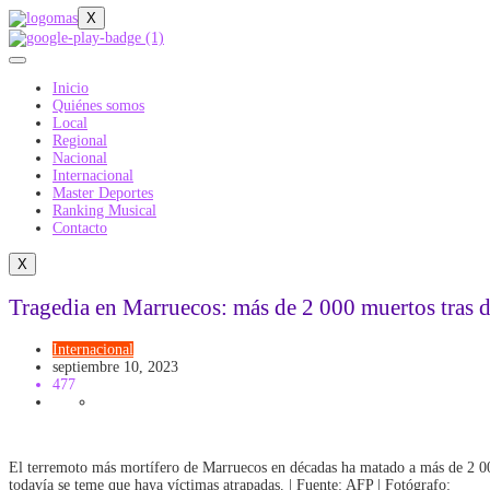
X
Inicio
Quiénes somos
Local
Regional
Nacional
Internacional
Master Deportes
Ranking Musical
Contacto
X
Tragedia en Marruecos: más de 2 000 muertos tras 
Internacional
septiembre 10, 2023
477
El terremoto más mortífero de Marruecos en décadas ha matado a más de 2 000
todavía se teme que haya víctimas atrapadas. | Fuente: AFP | Fotógrafo: