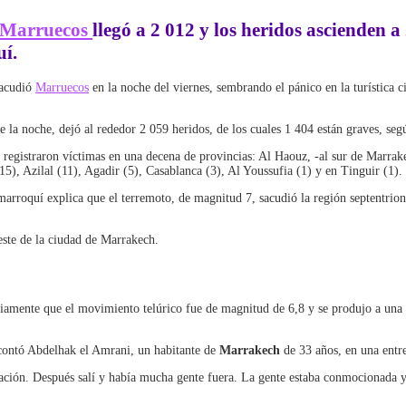
ó Marruecos
llegó a 2 012 y los heridos ascienden a 
uí.
acudió
Marruecos
en la noche del viernes, sembrando el pánico en la turística c
 la noche, dejó al rededor 2 059 heridos, de los cuales 1 404 están graves, segú
e registraron víctimas en una decena de provincias: Al Haouz, -al sur de Marrak
5), Azilal (11), Agadir (5), Casablanca (3), Al Youssufia (1) y en Tinguir (1).
 marroquí explica que el terremoto, de magnitud 7, sacudió la región septentrio
oeste de la ciudad de Marrakech.
mente que el movimiento telúrico fue de magnitud de 6,8 y se produjo a una p
contó Abdelhak el Amrani, un habitante de
Marrakech
de 33 años, en una entre
tuación. Después salí y había mucha gente fuera. La gente estaba conmocionada 