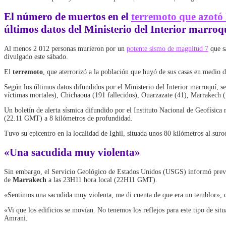
El número de muertos en el
terremoto que azot
últimos datos del Ministerio del Interior marroq
Al menos 2 012 personas murieron por un
potente sismo de magnitud 7
que s
divulgado este sábado.
El
terremoto
, que aterrorizó a la población que huyó de sus casas en medio de
Según los últimos datos difundidos por el Ministerio del Interior marroquí, s
víctimas mortales), Chichaoua (191 fallecidos), Ouarzazate (41), Marrakech (1
Un boletín de alerta sísmica difundido por el Instituto Nacional de Geofísica
(22.11 GMT) a 8 kilómetros de profundidad.
Tuvo su epicentro en la localidad de Ighil, situada unos 80 kilómetros al sur
«Una sacudida muy violenta»
Sin embargo, el Servicio Geológico de Estados Unidos (USGS) informó previa
de
Marrakech
a las 23H11 hora local (22H11 GMT).
«Sentimos una sacudida muy violenta, me di cuenta de que era un temblor», 
«Vi que los edificios se movían. No tenemos los reflejos para este tipo de si
Amrani.