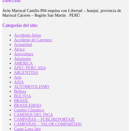
Dirección
Jirón Mariscal Castilla 894 esquina con Libertad – Juanjuí, provincia de
Mariscal Cáceres – Región San Martín . PERÚ.
Categorías del sitio
Accidente Aéreo
Accidente de Carretera
Actualidad
Africa
Agricultura
Amazonía
AMERICA
APEC PERÚ 2024
ARGENTINA
Arte
ASIA
AUTOMOVILISMO
Belleza
BOLIVIA
BRASIL
BRASILEIRAO
Cambio Climático
CAMINOS DEL INCA
CAMPAÑAS – PUBLIREPORTAJE
CAMPAÑAS – VALOR COMPARTIDO
Casao Lava Jato