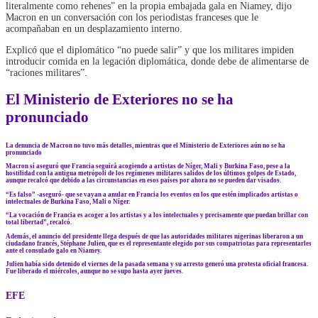
literalmente como rehenes” en la propia embajada gala en Niamey, dijo
Macron en un conversación con los periodistas franceses que le
acompañaban en un desplazamiento interno.
Explicó que el diplomático “no puede salir” y que los militares impiden
introducir comida en la legación diplomática, donde debe de alimentarse de
“raciones militares”.
El Ministerio de Exteriores no se ha
pronunciado
La denuncia de Macron no tuvo más detalles, mientras que el Ministerio de Exteriores aún no se ha
pronunciado
Macron sí aseguró que Francia seguirá acogiendo a artistas de Níger, Mali y Burkina Faso, pese a la
hostilidad con la antigua metrópoli de los regímenes militares salidos de los últimos golpes de Estado,
aunque recalcó que debido a las circunstancias en esos países por ahora no se pueden dar visados.
“Es falso” -aseguró- que se vayan a anular en Francia los eventos en los que estén implicados artistas o
intelectuales de Burkina Faso, Mali o Níger.
“La vocación de Francia es acoger a los artistas y a los intelectuales y precisamente que puedan brillar con
total libertad”, recalcó.
Además, el anuncio del presidente llega después de que las autoridades militares nigerinas liberaron a un
ciudadano francés, Stéphane Julien, que es el representante elegido por sus compatriotas para representarles
ante el consulado galo en Niamey.
Julien había sido detenido el viernes de la pasada semana y su arresto generó una protesta oficial francesa.
Fue liberado el miércoles, aunque no se supo hasta ayer jueves.
EFE