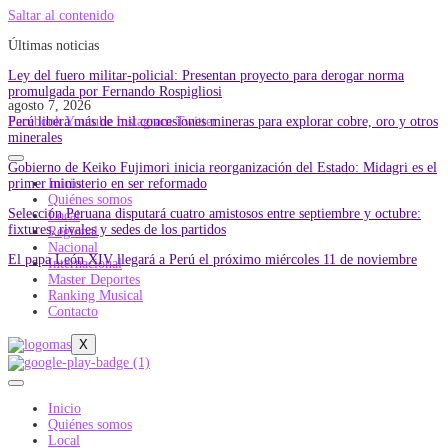
Saltar al contenido
Últimas noticias
Ley del fuero militar-policial: Presentan proyecto para derogar norma
promulgada por Fernando Rospigliosi
agosto 7, 2026
Perú libera más de mil concesiones mineras para explorar cobre, oro y otros
Facebook
Youtube
Instagram
Twitter
minerales
Gobierno de Keiko Fujimori inicia reorganización del Estado: Midagri es el
primer ministerio en ser reformado
Inicio
Quiénes somos
Selección Peruana disputará cuatro amistosos entre septiembre y octubre:
Local
fixtures, rivales y sedes de los partidos
Regional
Nacional
El papa León XIV llegará a Perú el próximo miércoles 11 de noviembre
Internacional
Master Deportes
Ranking Musical
Contacto
X
Inicio
Quiénes somos
Local