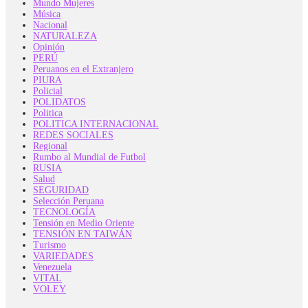
Mundo Mujeres
Música
Nacional
NATURALEZA
Opinión
PERÚ
Peruanos en el Extranjero
PIURA
Policial
POLIDATOS
Politica
POLITICA INTERNACIONAL
REDES SOCIALES
Regional
Rumbo al Mundial de Futbol
RUSIA
Salud
SEGURIDAD
Selección Peruana
TECNOLOGÍA
Tensión en Medio Oriente
TENSIÓN EN TAIWÁN
Turismo
VARIEDADES
Venezuela
VITAL
VOLEY