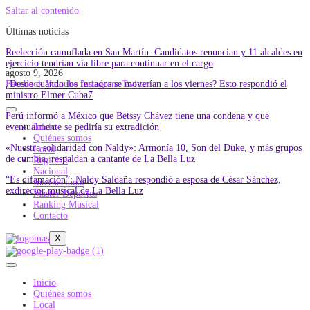
Saltar al contenido
Últimas noticias
Reelección camuflada en San Martín: Candidatos renuncian y 11 alcaldes en
ejercicio tendrían vía libre para continuar en el cargo
agosto 9, 2026
¿Desde cuándo los feriados se moverían a los viernes? Esto respondió el
Facebook
Youtube
Instagram
Twitter
ministro Elmer Cuba7
Perú informó a México que Betssy Chávez tiene una condena y que
eventualmente se pediría su extradición
Inicio
Quiénes somos
«Nuestra solidaridad con Naldy»: Armonía 10, Son del Duke, y más grupos
Local
de cumbia, respaldan a cantante de La Bella Luz
Regional
Nacional
“Es difamación”: Naldy Saldaña respondió a esposa de César Sánchez,
Internacional
exdirector musical de La Bella Luz
Master Deportes
Ranking Musical
Contacto
X
Inicio
Quiénes somos
Local