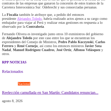
contratos de las empresas que ganaron la concesión de estos tramos de la
Carretera Interoceánica Sur: Odebrecht y sus consorciadas peruanas.
La
Fiscalía
también le atribuye que, a pedido del entonces
presidente
Alejandro Toledo
, habría realizado actos ajenos a su cargo como
embajador para viajar al Perú y realizar estas gestiones en respuesta a lo
observado por la
Contraloría
.
Fernando Olivera es investigado junto otros 10 exministros del gobierno
de
Alejandro Toledo
por este caso entre los que se encuentran los
expresidentes del Consejo de Ministros,
Pedro Pablo Kuczynski
,
Carlos
Ferrero
y
René Cornejo
, así como los entonces ministros
Javier Sota
Nadal
,
Manuel Rodríguez Cuadros
,
José Ortiz
,
Alfonso Velásquez
y
otros.
RPP NOTICIAS
Relacionados
Elecciones
Nacional
Reelección camuflada en San Martín: Candidatos renuncian...
agosto 8, 2026
Economía
Gobierno