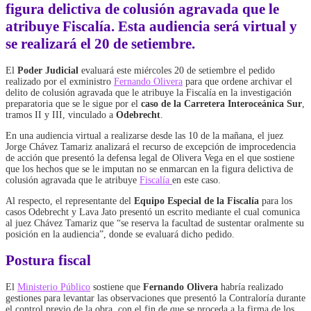
figura delictiva de colusión agravada que le
atribuye
Fiscalía
. Esta audiencia será virtual y
se realizará el 20 de setiembre.
El
Poder Judicial
evaluará este miércoles 20 de setiembre el pedido
realizado por el exministro
Fernando Olivera
para que ordene archivar el
delito de colusión agravada que le atribuye la Fiscalía en la investigación
preparatoria que se le sigue por el
caso de la Carretera Interoceánica Sur
,
tramos II y III, vinculado a
Odebrecht
.
En una audiencia virtual a realizarse desde las 10 de la mañana, el juez
Jorge Chávez Tamariz analizará el recurso de excepción de improcedencia
de acción que presentó la defensa legal de Olivera Vega en el que sostiene
que los hechos que se le imputan no se enmarcan en la figura delictiva de
colusión agravada que le atribuye
Fiscalía
en este caso.
Al respecto, el representante del
Equipo Especial de la Fiscalía
para los
casos Odebrecht y Lava Jato presentó un escrito mediante el cual comunica
al juez Chávez Tamariz que “se reserva la facultad de sustentar oralmente su
posición en la audiencia”, donde se evaluará dicho pedido.
Postura fiscal
El
Ministerio Público
sostiene que
Fernando Olivera
habría realizado
gestiones para levantar las observaciones que presentó la Contraloría durante
el control previo de la obra, con el fin de que se proceda a la firma de los