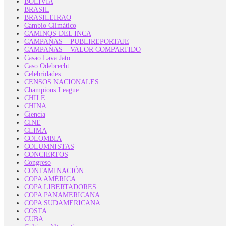
BOLIVIA
BRASIL
BRASILEIRAO
Cambio Climático
CAMINOS DEL INCA
CAMPAÑAS – PUBLIREPORTAJE
CAMPAÑAS – VALOR COMPARTIDO
Casao Lava Jato
Caso Odebrecht
Celebridades
CENSOS NACIONALES
Champions League
CHILE
CHINA
Ciencia
CINE
CLIMA
COLOMBIA
COLUMNISTAS
CONCIERTOS
Congreso
CONTAMINACIÓN
COPA AMÉRICA
COPA LIBERTADORES
COPA PANAMERICANA
COPA SUDAMERICANA
COSTA
CUBA