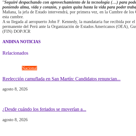
“
Seguiré despachando con aprovechamiento de la tecnología (…) para poder 
poniendo alma, vida y corazón, y quien quita hasta la vida para poder trabaj
Mañana, la jefa de Estado intervendrá, por primera vez, en la Cumbre de los O
esta cumbre.
A su llegada al aeropuerto John F. Kennedy, la mandataria fue recibida por 
permanente del Perú ante la Organización de Estados Americanos (OEA), Gu
(FIN) DOP/JCR
ANDINA NOTICIAS
Relacionados
Elecciones
Nacional
Reelección camuflada en San Martín: Candidatos renuncian...
agosto 8, 2026
Economía
Gobierno
¿Desde cuándo los feriados se moverían a...
agosto 8, 2026
Gobierno
POLITICA INTERNACIONAL