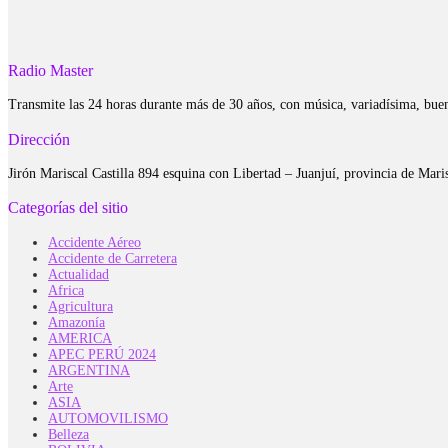
Radio Master
Transmite las 24 horas durante más de 30 años, con música, variadísima, bue
Dirección
Jirón Mariscal Castilla 894 esquina con Libertad – Juanjuí, provincia de Ma
Categorías del sitio
Accidente Aéreo
Accidente de Carretera
Actualidad
Africa
Agricultura
Amazonía
AMERICA
APEC PERÚ 2024
ARGENTINA
Arte
ASIA
AUTOMOVILISMO
Belleza