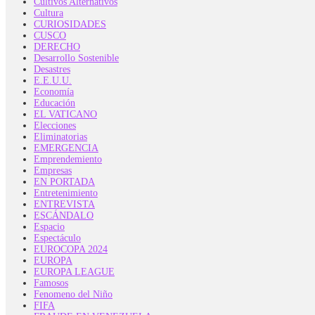
Cultivos Alternativos
Cultura
CURIOSIDADES
CUSCO
DERECHO
Desarrollo Sostenible
Desastres
E.E.U.U.
Economía
Educación
EL VATICANO
Elecciones
Eliminatorias
EMERGENCIA
Emprendemiento
Empresas
EN PORTADA
Entretenimiento
ENTREVISTA
ESCÁNDALO
Espacio
Espectáculo
EUROCOPA 2024
EUROPA
EUROPA LEAGUE
Famosos
Fenomeno del Niño
FIFA