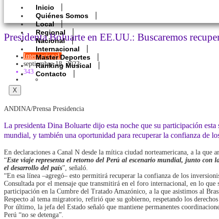
Inicio
Quiénes Somos
Local
Regional
Presidenta Boluarte en EE.UU.: Buscaremos recupera
Nacional
Internacional
Internacional
Politica
Master Deportes
septiembre 18, 2023
Ranking Musical
343
Contacto
X
ANDINA/Prensa Presidencia
La presidenta Dina Boluarte dijo esta noche que su participación est
mundial, y también una oportunidad para recuperar la confianza de los 
En declaraciones a Canal N desde la mítica ciudad norteamericana, a la que a
“
Este viaje representa el retorno del Perú al escenario mundial, junto con l
el desarrollo del país
”, señaló.
“En esa línea –agregó– esto permitirá recuperar la confianza de los inversioni
Consultada por el mensaje que transmitirá en el foro internacional, en lo que
participación en la Cumbre del Tratado Amazónico, a la que asistimos al Bra
Respecto al tema migratorio, refirió que su gobierno, respetando los derechos
Por último, la jefa del Estado señaló que mantiene permanentes coordinacione
Perú “no se detenga”.