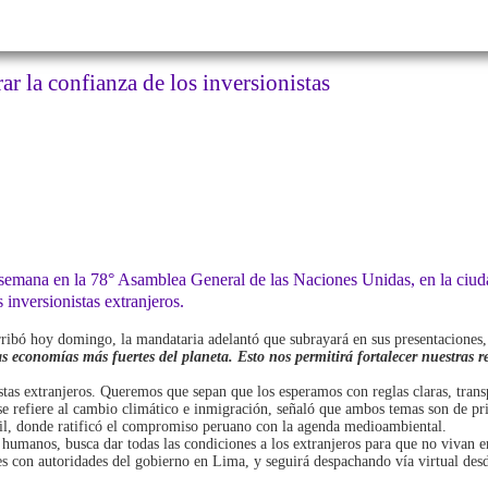
r la confianza de los inversionistas
a semana en la 78° Asamblea General de las Naciones Unidas, en la ciuda
inversionistas extranjeros.
rribó hoy domingo, la mandataria adelantó que subrayará en sus presentaciones, 
as economías más fuertes del planeta. Esto nos permitirá fortalecer nuestras 
stas extranjeros. Queremos que sepan que los esperamos con reglas claras, transp
 se refiere al cambio climático e inmigración, señaló que ambos temas son de p
sil, donde ratificó el compromiso peruano con la agenda medioambiental.
 humanos, busca dar todas las condiciones a los extranjeros para que no vivan en
s con autoridades del gobierno en Lima, y seguirá despachando vía virtual des