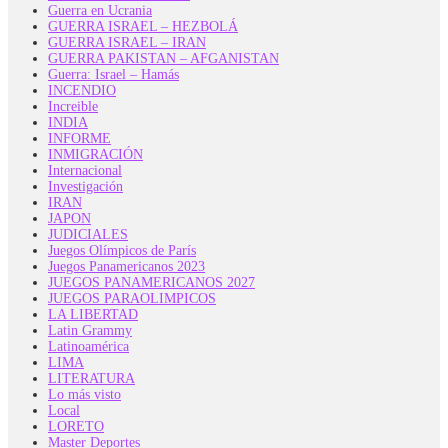
Guerra en Ucrania
GUERRA ISRAEL – HEZBOLÁ
GUERRA ISRAEL – IRAN
GUERRA PAKISTAN – AFGANISTAN
Guerra: Israel – Hamás
INCENDIO
Increible
INDIA
INFORME
INMIGRACIÓN
Internacional
Investigación
IRAN
JAPON
JUDICIALES
Juegos Olímpicos de París
Juegos Panamericanos 2023
JUEGOS PANAMERICANOS 2027
JUEGOS PARAOLIMPICOS
LA LIBERTAD
Latin Grammy
Latinoamérica
LIMA
LITERATURA
Lo más visto
Local
LORETO
Master Deportes