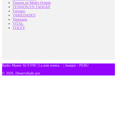
Tensión en Medio Oriente
TENSIÓN EN TAIWÁN
Turismo
VARIEDADES
Venezuela
VITAL
VOLEY
Radio Master 92.9 FM | La más tonera... | Juanjui - PERÚ
© 2026, Desarrollado por
TM Creativos