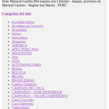
Jirón Mariscal Castilla 894 esquina con Libertad – Juanjuí, provincia de
Mariscal Cáceres – Región San Martín . PERÚ.
Categorías del sitio
Accidente Aéreo
Accidente de Carretera
Actualidad
Africa
Agricultura
Amazonía
AMERICA
APEC PERÚ 2024
ARGENTINA
Arte
ASIA
AUTOMOVILISMO
Belleza
BOLIVIA
BRASIL
BRASILEIRAO
Cambio Climático
CAMINOS DEL INCA
CAMPAÑAS – PUBLIREPORTAJE
CAMPAÑAS – VALOR COMPARTIDO
Casao Lava Jato
Caso Odebrecht
Celebridades