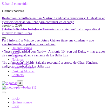
Saltar al contenido
Últimas noticias
Reelección camuflada en San Martín: Candidatos renuncian y 11 alcaldes en
ejercicio tendrían vía libre para continuar en el cargo
agosto 8, 2026
¿Desde cuándo los feriados se moverían a los viernes? Esto respondió el
Facebook
Youtube
Instagram
Twitter
ministro Elmer Cuba7
Perú informó a México que Betssy Chávez tiene una condena y que
eventualmente se pediría su extradición
Inicio
Quiénes somos
«Nuestra solidaridad con Naldy»: Armonía 10, Son del Duke, y más grupos
Local
de cumbia, respaldan a cantante de La Bella Luz
Regional
Nacional
“Es difamación”: Naldy Saldaña respondió a esposa de César Sánchez,
Internacional
exdirector musical de La Bella Luz
Master Deportes
Ranking Musical
Contacto
X
Inicio
Quiénes somos
Local