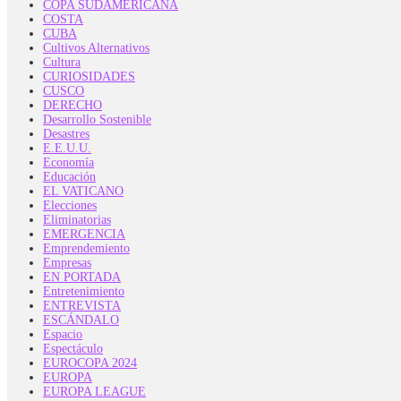
COPA SUDAMERICANA
COSTA
CUBA
Cultivos Alternativos
Cultura
CURIOSIDADES
CUSCO
DERECHO
Desarrollo Sostenible
Desastres
E.E.U.U.
Economía
Educación
EL VATICANO
Elecciones
Eliminatorias
EMERGENCIA
Emprendemiento
Empresas
EN PORTADA
Entretenimiento
ENTREVISTA
ESCÁNDALO
Espacio
Espectáculo
EUROCOPA 2024
EUROPA
EUROPA LEAGUE