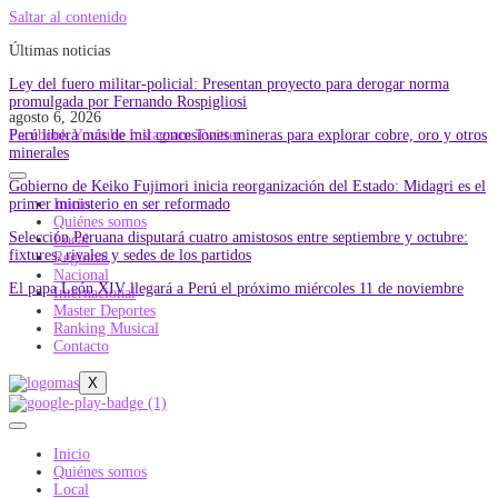
Saltar al contenido
Últimas noticias
Ley del fuero militar-policial: Presentan proyecto para derogar norma
promulgada por Fernando Rospigliosi
agosto 6, 2026
Perú libera más de mil concesiones mineras para explorar cobre, oro y otros
Facebook
Youtube
Instagram
Twitter
minerales
Gobierno de Keiko Fujimori inicia reorganización del Estado: Midagri es el
primer ministerio en ser reformado
Inicio
Quiénes somos
Selección Peruana disputará cuatro amistosos entre septiembre y octubre:
Local
fixtures, rivales y sedes de los partidos
Regional
Nacional
El papa León XIV llegará a Perú el próximo miércoles 11 de noviembre
Internacional
Master Deportes
Ranking Musical
Contacto
X
Inicio
Quiénes somos
Local