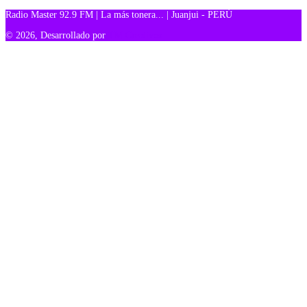
Radio Master 92.9 FM | La más tonera... | Juanjui - PERÚ
© 2026, Desarrollado por
TM Creativos