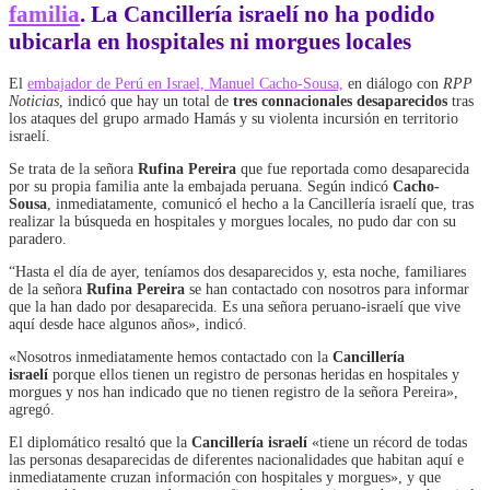
familia
. La Cancillería israelí no ha podido
ubicarla en hospitales ni morgues locales
El
embajador de Perú en Israel, Manuel Cacho-Sousa,
en diálogo con
RPP
Noticias
, indicó que hay un total de
tres connacionales desaparecidos
tras
los ataques del grupo armado Hamás y su violenta incursión en territorio
israelí.
Se trata de la señora
Rufina Pereira
que fue reportada como desaparecida
por su propia familia ante la embajada peruana. Según indicó
Cacho-
Sousa
, inmediatamente, comunicó el hecho a la Cancillería israelí que, tras
realizar la búsqueda en hospitales y morgues locales, no pudo dar con su
paradero.
“Hasta el día de ayer, teníamos dos desaparecidos y, esta noche, familiares
de la señora
Rufina Pereira
se han contactado con nosotros para informar
que la han dado por desaparecida. Es una señora peruano-israelí que vive
aquí desde hace algunos años», indicó.
«Nosotros inmediatamente hemos contactado con la
Cancillería
israelí
porque ellos tienen un registro de personas heridas en hospitales y
morgues y nos han indicado que no tienen registro de la señora Pereira»,
agregó.
El diplomático resaltó que la
Cancillería israelí
«tiene un récord de todas
las personas desaparecidas de diferentes nacionalidades que habitan aquí e
inmediatamente cruzan información con hospitales y morgues», y que