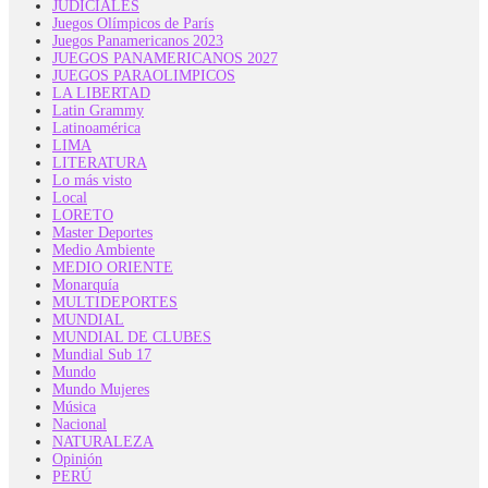
JUDICIALES
Juegos Olímpicos de París
Juegos Panamericanos 2023
JUEGOS PANAMERICANOS 2027
JUEGOS PARAOLIMPICOS
LA LIBERTAD
Latin Grammy
Latinoamérica
LIMA
LITERATURA
Lo más visto
Local
LORETO
Master Deportes
Medio Ambiente
MEDIO ORIENTE
Monarquía
MULTIDEPORTES
MUNDIAL
MUNDIAL DE CLUBES
Mundial Sub 17
Mundo
Mundo Mujeres
Música
Nacional
NATURALEZA
Opinión
PERÚ