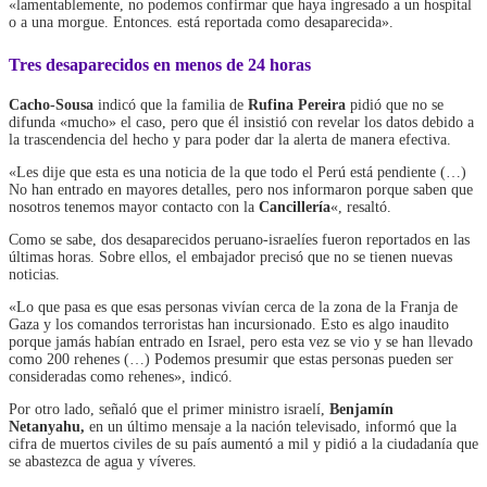
«lamentablemente, no podemos confirmar que haya ingresado a un hospital
o a una morgue. Entonces. está reportada como desaparecida».
Tres desaparecidos en menos de 24 horas
Cacho-Sousa
indicó que la familia de
Rufina Pereira
pidió que no se
difunda «mucho» el caso, pero que él insistió con revelar los datos debido a
la trascendencia del hecho y para poder dar la alerta de manera efectiva.
«Les dije que esta es una noticia de la que todo el Perú está pendiente (…)
No han entrado en mayores detalles, pero nos informaron porque saben que
nosotros tenemos mayor contacto con la
Cancillería
«, resaltó.
Como se sabe, dos desaparecidos peruano-israelíes fueron reportados en las
últimas horas. Sobre ellos, el embajador precisó que no se tienen nuevas
noticias.
«Lo que pasa es que esas personas vivían cerca de la zona de la Franja de
Gaza y los comandos terroristas han incursionado. Esto es algo inaudito
porque jamás habían entrado en Israel, pero esta vez se vio y se han llevado
como 200 rehenes (…) Podemos presumir que estas personas pueden ser
consideradas como rehenes», indicó.
Por otro lado, señaló que el primer ministro israelí,
Benjamín
Netanyahu,
en un último mensaje a la nación televisado, informó que la
cifra de muertos civiles de su país aumentó a mil y pidió a la ciudadanía que
se abastezca de agua y víveres.