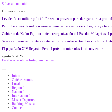
Saltar al contenido
Últimas noticias
Ley del fuero militar-policial: Presentan proyecto para derogar norma promu
Perú libera más de mil concesiones mineras para explorar cobre, oro y otros 
Gobierno de Keiko Fujimori inicia reorganización del Estado: Midagri es el 
Selección Peruana disputará cuatro amistosos entre septiembre y octubre: fixtu
El papa León XIV llegará a Perú el próximo miércoles 11 de noviembre
agosto 6, 2026
Facebook
Youtube
Instagram
Twitter
Inicio
Quiénes somos
Local
Regional
Nacional
Internacional
Master Deportes
Ranking Musical
Contacto