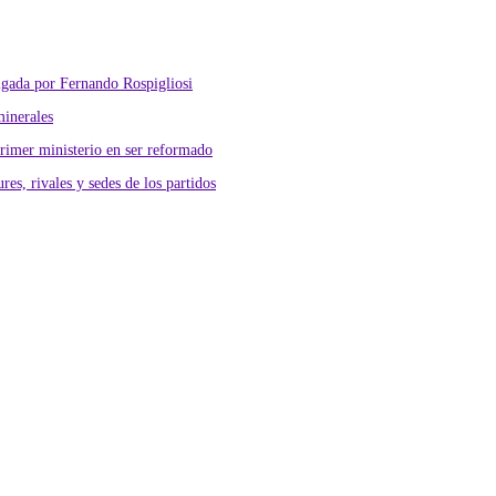
lgada por Fernando Rospigliosi
minerales
primer ministerio en ser reformado
res, rivales y sedes de los partidos