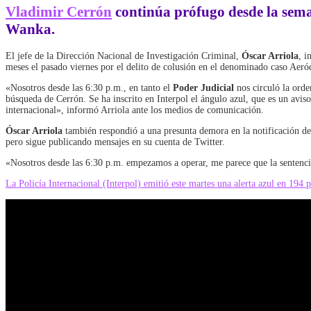
Vladimir Cerrón
continúa prófugo desde la sem
Wanka.
El jefe de la Dirección Nacional de Investigación Criminal,
Óscar Arriola
, i
meses el pasado viernes por el delito de colusión en el denominado caso Ae
«Nosotros desde las 6:30 p.m., en tanto el
Poder Judicial
nos circuló la orde
búsqueda de Cerrón. Se ha inscrito en Interpol el ángulo azul, que es un aviso 
internacional», informó Arriola ante los medios de comunicación.
Óscar Arriola
también respondió a una presunta demora en la notificación de
pero sigue publicando mensajes en su cuenta de Twitter.
«Nosotros desde las 6:30 p.m. empezamos a operar, me parece que la sentencia 
La Policía Internacional (Interpol) emitió este martes una alerta azul en 194 p