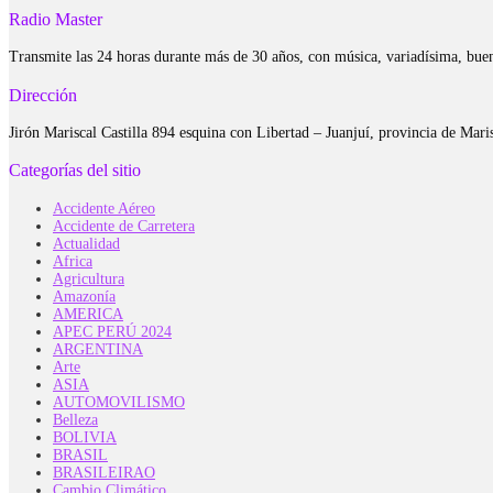
Radio Master
Transmite las 24 horas durante más de 30 años, con música, variadísima, bue
Dirección
Jirón Mariscal Castilla 894 esquina con Libertad – Juanjuí, provincia de Ma
Categorías del sitio
Accidente Aéreo
Accidente de Carretera
Actualidad
Africa
Agricultura
Amazonía
AMERICA
APEC PERÚ 2024
ARGENTINA
Arte
ASIA
AUTOMOVILISMO
Belleza
BOLIVIA
BRASIL
BRASILEIRAO
Cambio Climático