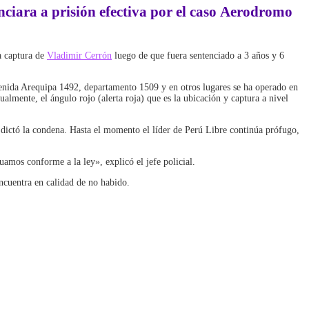
nciara a prisión efectiva por el caso
Aerodromo
la captura de
Vladimir Cerrón
luego de que fuera sentenciado a 3 años y 6
venida Arequipa 1492, departamento 1509 y en otros lugares se ha operado en
ualmente, el ángulo rojo (alerta roja) que es la ubicación y captura a nivel
 dictó la condena. Hasta el momento el líder de Perú Libre continúa prófugo,
amos conforme a la ley», explicó el jefe policial.
ncuentra en calidad de no habido.