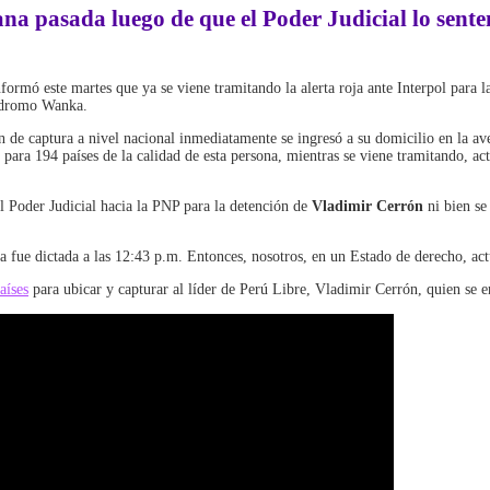
ana pasada luego de que el
Poder Judicial
lo sente
nformó este martes que ya se viene tramitando la alerta roja ante Interpol para 
ródromo Wanka.
n de captura a nivel nacional inmediatamente se ingresó a su domicilio en la a
para 194 países de la calidad de esta persona, mientras se viene tramitando, act
l Poder Judicial hacia la PNP para la detención de
Vladimir Cerrón
ni bien se
fue dictada a las 12:43 p.m. Entonces, nosotros, en un Estado de derecho, actu
aíses
para ubicar y capturar al líder de Perú Libre, Vladimir Cerrón, quien se e