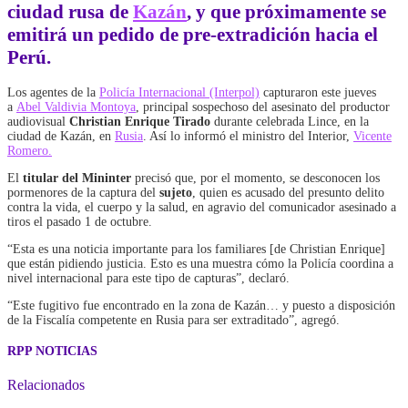
ciudad rusa de
Kazán
, y que próximamente se
emitirá un pedido de pre-extradición hacia el
Perú.
Los agentes de la
Policía Internacional (Interpol)
capturaron este jueves
a
Abel Valdivia Montoya
, principal sospechoso del asesinato del productor
audiovisual
Christian Enrique Tirado
durante celebrada Lince, en la
ciudad de Kazán, en
Rusia
. Así lo informó el ministro del Interior,
Vicente
Romero.
El
titular del Mininter
precisó que, por el momento, se desconocen los
pormenores de la captura del
sujeto
, quien es acusado del presunto delito
contra la vida, el cuerpo y la salud, en agravio del comunicador asesinado a
tiros el pasado 1 de octubre.
“Esta es una noticia importante para los familiares [de Christian Enrique]
que están pidiendo justicia. Esto es una muestra cómo la Policía coordina a
nivel internacional para este tipo de capturas”, declaró.
“Este fugitivo fue encontrado en la zona de Kazán… y puesto a disposición
de la Fiscalía competente en Rusia para ser extraditado”, agregó.
RPP NOTICIAS
Relacionados