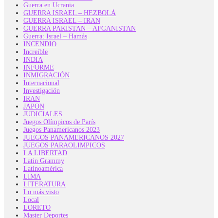
Guerra en Ucrania
GUERRA ISRAEL – HEZBOLÁ
GUERRA ISRAEL – IRAN
GUERRA PAKISTAN – AFGANISTAN
Guerra: Israel – Hamás
INCENDIO
Increible
INDIA
INFORME
INMIGRACIÓN
Internacional
Investigación
IRAN
JAPON
JUDICIALES
Juegos Olímpicos de París
Juegos Panamericanos 2023
JUEGOS PANAMERICANOS 2027
JUEGOS PARAOLIMPICOS
LA LIBERTAD
Latin Grammy
Latinoamérica
LIMA
LITERATURA
Lo más visto
Local
LORETO
Master Deportes