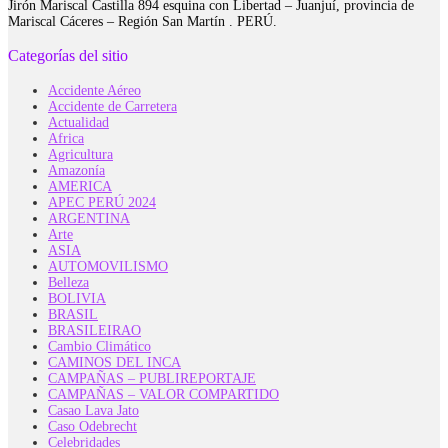
Jirón Mariscal Castilla 894 esquina con Libertad – Juanjuí, provincia de
Mariscal Cáceres – Región San Martín . PERÚ.
Categorías del sitio
Accidente Aéreo
Accidente de Carretera
Actualidad
Africa
Agricultura
Amazonía
AMERICA
APEC PERÚ 2024
ARGENTINA
Arte
ASIA
AUTOMOVILISMO
Belleza
BOLIVIA
BRASIL
BRASILEIRAO
Cambio Climático
CAMINOS DEL INCA
CAMPAÑAS – PUBLIREPORTAJE
CAMPAÑAS – VALOR COMPARTIDO
Casao Lava Jato
Caso Odebrecht
Celebridades