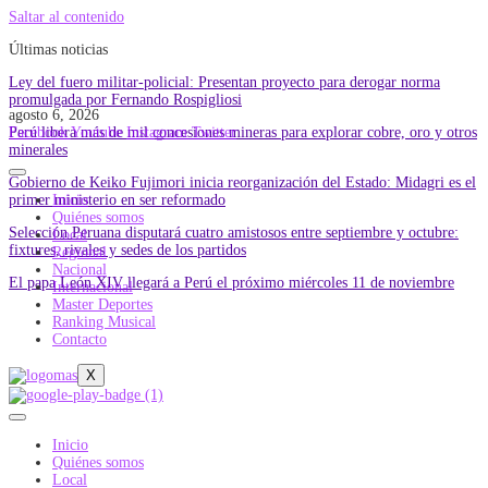
Saltar al contenido
Últimas noticias
Ley del fuero militar-policial: Presentan proyecto para derogar norma
promulgada por Fernando Rospigliosi
agosto 6, 2026
Perú libera más de mil concesiones mineras para explorar cobre, oro y otros
Facebook
Youtube
Instagram
Twitter
minerales
Gobierno de Keiko Fujimori inicia reorganización del Estado: Midagri es el
primer ministerio en ser reformado
Inicio
Quiénes somos
Selección Peruana disputará cuatro amistosos entre septiembre y octubre:
Local
fixtures, rivales y sedes de los partidos
Regional
Nacional
El papa León XIV llegará a Perú el próximo miércoles 11 de noviembre
Internacional
Master Deportes
Ranking Musical
Contacto
X
Inicio
Quiénes somos
Local