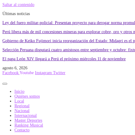
Saltar al contenido
Últimas noticias
Ley del fuero militar-policial: Presentan proyecto para derogar norma promu
Perú libera más de mil concesiones mineras para explorar cobre, oro y otros 
Gobierno de Keiko Fujimori inicia reorganización del Estado: Midagri es el 
Selección Peruana disputará cuatro amistosos entre septiembre y octubre: fixtu
El papa León XIV llegará a Perú el próximo miércoles 11 de noviembre
agosto 6, 2026
Facebook
Youtube
Instagram
Twitter
Inicio
Quiénes somos
Local
Regional
Nacional
Internacional
Master Deportes
Ranking Musical
Contacto