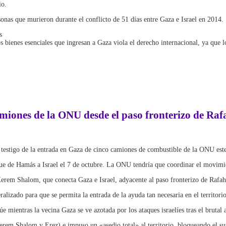
io.
onas que murieron durante el conflicto de 51 días entre Gaza e Israel en 2014.
s
 bienes esenciales que ingresan a Gaza viola el derecho internacional, ya que lo
iones de la ONU desde el paso fronterizo de Rafa
estigo de la entrada en Gaza de cinco camiones de combustible de la ONU este 
que de Hamás a Israel el 7 de octubre. La ONU tendría que coordinar el movimi
Kerem Shalom, que conecta Gaza e Israel, adyacente al paso fronterizo de Rafa
lizado para que se permita la entrada de la ayuda tan necesaria en el territori
e mientras la vecina Gaza se ve azotada por los ataques israelíes tras el brutal
erem Shalom y Erez) e impuso un «asedio total» al territorio, bloqueando el su