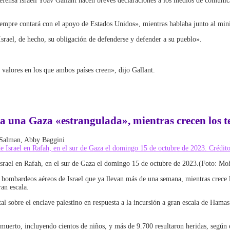
fensa israelí Yoav Gallant hacen breves declaraciones a los medios de comunica
iempre contará con el apoyo de Estados Unidos», mientras hablaba junto al minis
ael, de hecho, su obligación de defenderse y defender a su pueblo».
s valores en los que ambos países creen», dijo Gallant.
 una Gaza «estrangulada», mientras crecen los te
Salman, Abby Baggini
 Israel en Rafah, en el sur de Gaza el domingo 15 de octubre de 2023.(Foto:
bombardeos aéreos de Israel que ya llevan más de una semana, mientras crece la
ran escala.
total sobre el enclave palestino en respuesta a la incursión a gran escala de Ham
uerto, incluyendo cientos de niños, y más de 9.700 resultaron heridas, según 