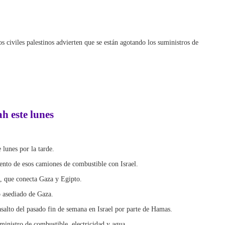
s civiles palestinos advierten que se están agotando los suministros de
h este lunes
lunes por la tarde.
ento de esos camiones de combustible con Israel.
h, que conecta Gaza y Egipto.
o asediado de Gaza.
 asalto del pasado fin de semana en Israel por parte de Hamas.
ministro de combustible, electricidad y agua.