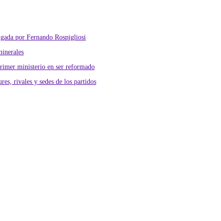
lgada por Fernando Rospigliosi
minerales
primer ministerio en ser reformado
res, rivales y sedes de los partidos