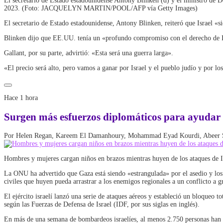
El secretario de Estado estadounidense Antony Blinken (d) y el ministro de De
2023. (Foto: JACQUELYN MARTIN/POOL/AFP vía Getty Images)
El secretario de Estado estadounidense, Antony Blinken, reiteró que Israel «s
Blinken dijo que EE.UU. tenía un «profundo compromiso con el derecho de Isr
Gallant, por su parte, advirtió: «Esta será una guerra larga».
«El precio será alto, pero vamos a ganar por Israel y el pueblo judío y por lo
Hace 1 hora
Surgen más esfuerzos diplomáticos para ayudar a
Por Helen Regan, Kareem El Damanhoury, Mohammad Eyad Kourdi, Abeer 
Hombres y mujeres cargan niños en brazos mientras huyen de los ataques de
La ONU ha advertido que Gaza está siendo «estrangulada» por el asedio y los 
civiles que huyen pueda arrastrar a los enemigos regionales a un conflicto a g
El ejército israelí lanzó una serie de ataques aéreos y estableció un bloqueo 
según las Fuerzas de Defensa de Israel (IDF, por sus siglas en inglés).
En más de una semana de bombardeos israelíes, al menos 2.750 personas han m