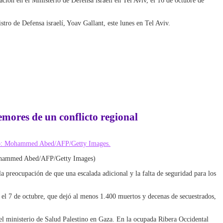
ción en el Ministerio de Defensa israelí en Tel Aviv, el 16 de octubre de
tro de Defensa israelí, Yoav Gallant, este lunes en Tel Aviv.
mores de un conflicto regional
 Mohammed Abed/AFP/Getty Images)
 preocupación de que una escalada adicional y la falta de seguridad para los
as el 7 de octubre, que dejó al menos 1.400 muertos y decenas de secuestrados,
el ministerio de Salud Palestino en Gaza. En la ocupada Ribera Occidental