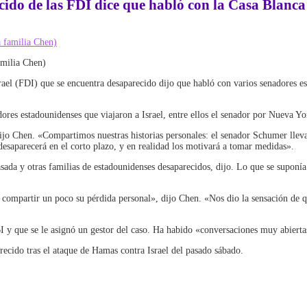
ido de las FDI dice que habló con la Casa Blanca
amilia Chen)
srael (FDI) que se encuentra desaparecido dijo que habló con varios senadores e
dores estadounidenses que viajaron a Israel, entre ellos el senador por Nueva 
ijo Chen. «Compartimos nuestras historias personales: el senador Schumer lleva 
 desaparecerá en el corto plazo, y en realidad los motivará a tomar medidas».
sada y otras familias de estadounidenses desaparecidos, dijo. Lo que se suponía
ompartir un poco su pérdida personal», dijo Chen. «Nos dio la sensación de q
y que se le asignó un gestor del caso. Ha habido «conversaciones muy abiertas
ecido tras el ataque de Hamas contra Israel del pasado sábado.