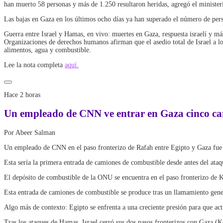
han muerto 58 personas y más de 1.250 resultaron heridas, agregó el minister
Las bajas en Gaza en los últimos ocho días ya han superado el número de pers
Guerra entre Israel y Hamas, en vivo: muertes en Gaza, respuesta israelí y má
Organizaciones de derechos humanos afirman que el asedio total de Israel a los
alimentos, agua y combustible.
Lee la nota completa
aquí.
Hace 2 horas
Un empleado de CNN ve entrar en Gaza cinco cam
Por Abeer Salman
Un empleado de CNN en el paso fronterizo de Rafah entre Egipto y Gaza fue t
Esta sería la primera entrada de camiones de combustible desde antes del ata
El depósito de combustible de la ONU se encuentra en el paso fronterizo de 
Esta entrada de camiones de combustible se produce tras un llamamiento genera
Algo más de contexto: Egipto se enfrenta a una creciente presión para que actú
Tras los ataques de Hamas, Israel cerró sus dos pasos fronterizos con Gaza (K