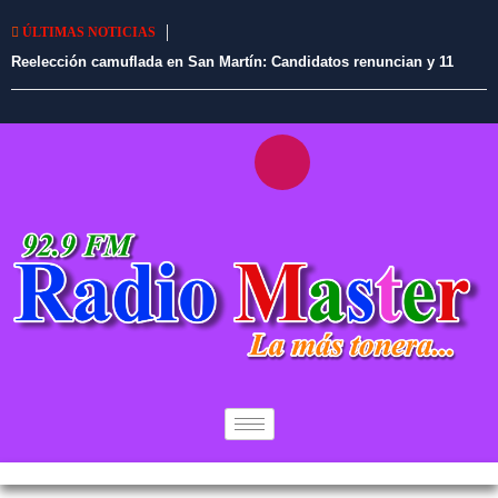
ÚLTIMAS NOTICIAS
Reelección camuflada en San Martín: Candidatos renuncian y 11
alcaldes en ejercicio tendrían vía libre para continuar en el cargo
¿Desde cuándo los feriados se moverían a los viernes? Esto
respondió el ministro Elmer Cuba7
Perú informó a México que Betssy Chávez tiene una condena y que
eventualmente se pediría su extradición
«Nuestra solidaridad con Naldy»: Armonía 10, Son del Duke, y más
grupos de cumbia, respaldan a cantante de La Bella Luz
“Es difamación”: Naldy Saldaña respondió a esposa de César
Sánchez, exdirector musical de La Bella Luz