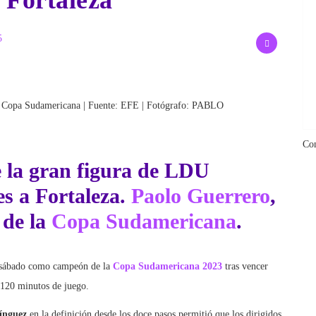
 Fortaleza
5
la Copa Sudamericana | Fuente: EFE | Fotógrafo: PABLO
Co
la gran figura de
LDU
es a
Fortaleza
.
Paolo Guerrero
,
 de la
Copa Sudamericana
.
 sábado como campeón de la
Copa Sudamericana 2023
tras vencer
 120 minutos de juego.
ínguez
en la definición desde los doce pasos permitió que los dirigidos