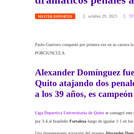
drámaticos penales a
octubre 29, 2023
70
MASTER DEPORTES
Paolo Guerrero conquistó por primera vez en su carrera 
PORCIUNCULA
Alexander Domínguez fue 
Quito
atajando dos penal
a los 39 años, es campeón
Liga Deportiva Universitaria de Quito
se consagró este
por 3-4 al brasileño
Fortaleza
luego de igualar 1-1 en los
Una impresionante actuación del arquero
Alexander Dom