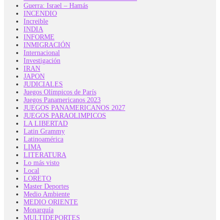
Guerra: Israel – Hamás
INCENDIO
Increible
INDIA
INFORME
INMIGRACIÓN
Internacional
Investigación
IRAN
JAPON
JUDICIALES
Juegos Olímpicos de París
Juegos Panamericanos 2023
JUEGOS PANAMERICANOS 2027
JUEGOS PARAOLIMPICOS
LA LIBERTAD
Latin Grammy
Latinoamérica
LIMA
LITERATURA
Lo más visto
Local
LORETO
Master Deportes
Medio Ambiente
MEDIO ORIENTE
Monarquía
MULTIDEPORTES