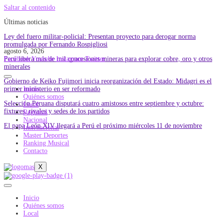
Saltar al contenido
Últimas noticias
Ley del fuero militar-policial: Presentan proyecto para derogar norma
promulgada por Fernando Rospigliosi
agosto 6, 2026
Perú libera más de mil concesiones mineras para explorar cobre, oro y otros
Facebook
Youtube
Instagram
Twitter
minerales
Gobierno de Keiko Fujimori inicia reorganización del Estado: Midagri es el
primer ministerio en ser reformado
Inicio
Quiénes somos
Selección Peruana disputará cuatro amistosos entre septiembre y octubre:
Local
fixtures, rivales y sedes de los partidos
Regional
Nacional
El papa León XIV llegará a Perú el próximo miércoles 11 de noviembre
Internacional
Master Deportes
Ranking Musical
Contacto
X
Inicio
Quiénes somos
Local