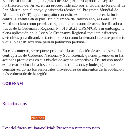
Es preciso indicar que, en agosto de 2021, el Perú aprobó la Ley de
Fortificación del Arroz en un proceso liderado por el Gobierno Regional de
San Martin, con el apoyo y asistencia técnica del Programa Mundial de
Alimentos (WFP), que acompañó con éxito este notable hito en la lucha
contra la anemia en el país. En diciembre del mismo año, el Gore San
Martín declara como prioridad regional el consumo de arroz fortificado a
través de la Ordenanza Regional N° 018-2021-GRSM/CR. Sin embargo, la
plena aplicación de la Ley y la Ordenanza Regional requiere esfuerzos
sostenidos para dinamizar tanto la oferta como la demanda de este producto
y que lo hagan accesible para la población peruana.
En este contexto, se requiere promover la articulación de acciones con las
contrapartes de Gobierno Nacional y Subnacional, quienes promoverán las
acciones propuestas en sus niveles de acción respectivos. Del mismo modo,
es necesario vincular a los comerciantes (mercados y bodegas) que se
constituyen como los principales proveedores de alimentos de la población
más vulnerable de la región.
GORESAM
Relacionados
Fuerzas Armadas
Nacional
Ley del fuero militar-policial: Presentan proyecto para...