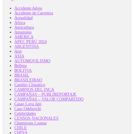
Accidente Aéreo
Accidente de Carretera
Actualidad
Africa
Agricultura
Amazonía
AMERICA
APEC PERÚ 2024
ARGENTINA
Arte
ASIA
AUTOMOVILISMO
Belleza
BOLIVIA
BRASIL
BRASILEIRAO
Cambio Climático
CAMINOS DEL INCA
CAMPAÑAS – PUBLIREPORTAJE
CAMPAÑAS – VALOR COMPARTIDO
Casao Lava Jato
Caso Odebrecht
Celebridades
CENSOS NACIONALES
Champions League
CHILE
CHINA