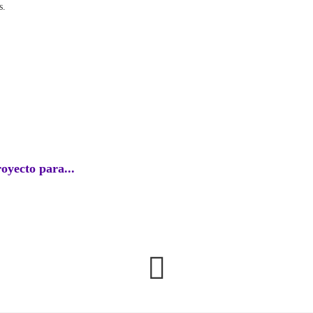
s.
EC
royecto para...
Perú l
agosto