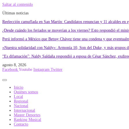
Saltar al contenido
Últimas noticias
Reelección camuflada en San Martín: Candidatos renuncian y 11 alcaldes en eje
¿Desde cuándo los feriados se moverían a los viernes? Esto respondió el min
Perú informó a México que Betssy Chávez tiene una condena y que eventualme
«Nuestra solidaridad con Naldy»: Armonía 10, Son del Duke, y más grupos de
“Es difamación”: Naldy Saldaña respondió a esposa de César Sánchez, exdire
agosto 8, 2026
Facebook
Youtube
Instagram
Twitter
Inicio
Quiénes somos
Local
Regional
Nacional
Internacional
Master Deportes
Ranking Musical
Contacto