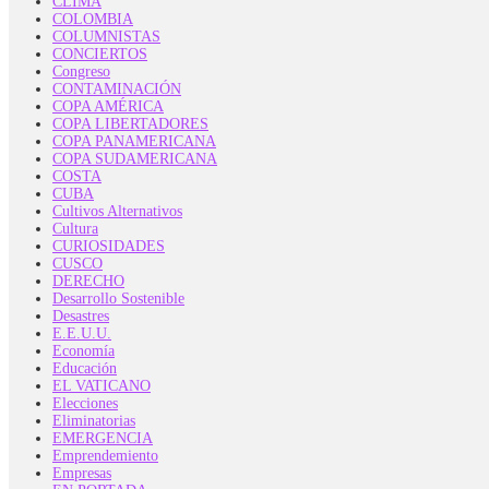
CLIMA
COLOMBIA
COLUMNISTAS
CONCIERTOS
Congreso
CONTAMINACIÓN
COPA AMÉRICA
COPA LIBERTADORES
COPA PANAMERICANA
COPA SUDAMERICANA
COSTA
CUBA
Cultivos Alternativos
Cultura
CURIOSIDADES
CUSCO
DERECHO
Desarrollo Sostenible
Desastres
E.E.U.U.
Economía
Educación
EL VATICANO
Elecciones
Eliminatorias
EMERGENCIA
Emprendemiento
Empresas