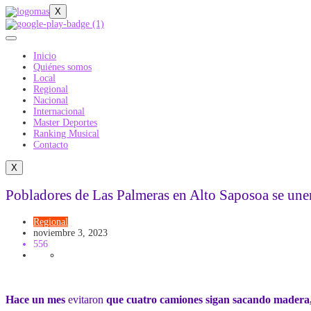
X
Inicio
Quiénes somos
Local
Regional
Nacional
Internacional
Master Deportes
Ranking Musical
Contacto
X
Pobladores de Las Palmeras en Alto Saposoa se unen 
Regional
noviembre 3, 2023
556
Hace un mes
evitaron
que cuatro camiones sigan sacando madera, s