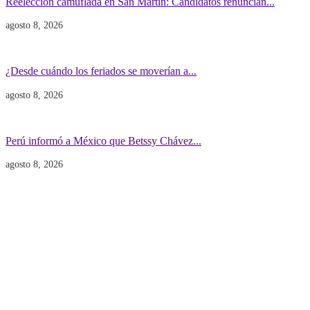
Reelección camuflada en San Martín: Candidatos renuncian...
agosto 8, 2026
Economía
Gobierno
¿Desde cuándo los feriados se moverían a...
agosto 8, 2026
Gobierno
POLITICA INTERNACIONAL
Perú informó a México que Betssy Chávez...
agosto 8, 2026