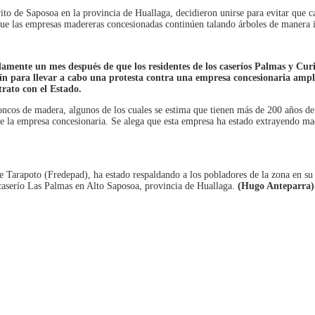
rito de Saposoa en la provincia de Huallaga, decidieron unirse para evitar que
ue las empresas madereras concesionadas continúen talando árboles de manera i
ente un mes después de que los residentes de los caseríos Palmas y Curic
tín para llevar a cabo una protesta contra una empresa concesionaria ampl
rato con el Estado.
oncos de madera, algunos de los cuales se estima que tienen más de 200 años de
e la empresa concesionaria. Se alega que esta empresa ha estado extrayendo mad
e Tarapoto (Fredepad), ha estado respaldando a los pobladores de la zona en su
l caserío Las Palmas en Alto Saposoa, provincia de Huallaga.
(Hugo Anteparra)