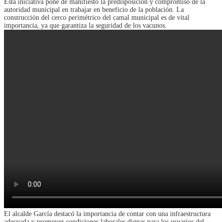
Esta iniciativa pone de manifiesto la predisposición y compromiso de la
autoridad municipal en trabajar en beneficio de la población. La
construcción del cerco perimétrico del camal municipal es de vital
importancia, ya que garantiza la seguridad de los vacunos.
El alcalde García destacó la importancia de contar con una infraestructura
adecuada y promover condiciones laborales dignas para los usuarios del