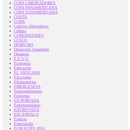
COPA LIBERTADORES
COPA PANAMERICANA
COPA SUDAMERICANA
COSTA
CUBA
Cultivos Alternativos
Cultura
CURIOSIDADES
CUSCO
DERECHO
Desarrollo Sostenible
Desastres
E.E.U.U.
Economía
Educación
EL VATICANO
Elecciones
Eliminatorias
EMERGENCIA
Emprendemiento
Empresas
EN PORTADA
Entretenimiento
ENTREVISTA
ESCÁNDALO
Espacio
Espectáculo
EUROCOPA 2024