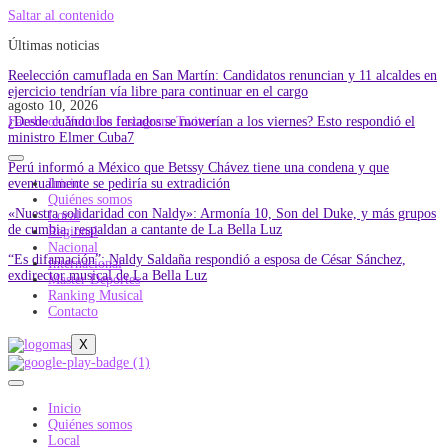
Saltar al contenido
Últimas noticias
Reelección camuflada en San Martín: Candidatos renuncian y 11 alcaldes en
ejercicio tendrían vía libre para continuar en el cargo
agosto 10, 2026
¿Desde cuándo los feriados se moverían a los viernes? Esto respondió el
Facebook
Youtube
Instagram
Twitter
ministro Elmer Cuba7
Perú informó a México que Betssy Chávez tiene una condena y que
eventualmente se pediría su extradición
Inicio
Quiénes somos
«Nuestra solidaridad con Naldy»: Armonía 10, Son del Duke, y más grupos
Local
de cumbia, respaldan a cantante de La Bella Luz
Regional
Nacional
“Es difamación”: Naldy Saldaña respondió a esposa de César Sánchez,
Internacional
exdirector musical de La Bella Luz
Master Deportes
Ranking Musical
Contacto
X
Inicio
Quiénes somos
Local