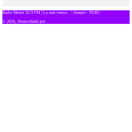
Radio Master 92.9 FM | La más tonera... | Juanjui - PERÚ
© 2026, Desarrollado por
TM Creativos