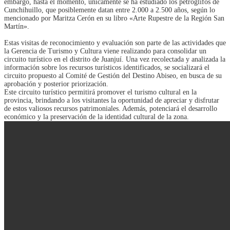
embargo, hasta el momento, únicamente se ha estudiado los petroglifos de
Cunchihuillo, que posiblemente datan entre 2.000 a 2.500 años, según lo
mencionado por Maritza Cerón en su libro «Arte Rupestre de la Región San
Martín».
Estas visitas de reconocimiento y evaluación son parte de las actividades que
la Gerencia de Turismo y Cultura viene realizando para consolidar un
circuito turístico en el distrito de Juanjuí. Una vez recolectada y analizada la
información sobre los recursos turísticos identificados, se socializará el
circuito propuesto al Comité de Gestión del Destino Abiseo, en busca de su
aprobación y posterior priorización.
Este circuito turístico permitirá promover el turismo cultural en la
provincia, brindando a los visitantes la oportunidad de apreciar y disfrutar
de estos valiosos recursos patrimoniales. Además, potenciará el desarrollo
económico y la preservación de la identidad cultural de la zona.