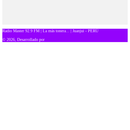
Radio Master 92.9 FM | La más tonera... | Juanjui - PERÚ
© 2026, Desarrollado por
TM Creativos