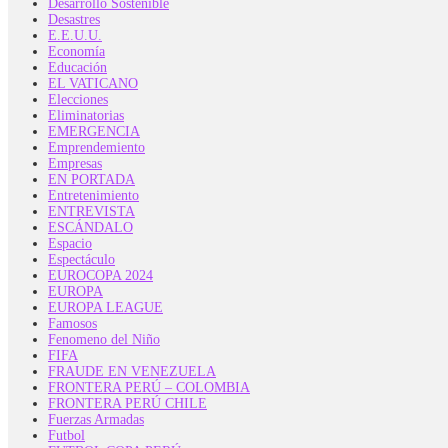
Desarrollo Sostenible
Desastres
E.E.U.U.
Economía
Educación
EL VATICANO
Elecciones
Eliminatorias
EMERGENCIA
Emprendemiento
Empresas
EN PORTADA
Entretenimiento
ENTREVISTA
ESCÁNDALO
Espacio
Espectáculo
EUROCOPA 2024
EUROPA
EUROPA LEAGUE
Famosos
Fenomeno del Niño
FIFA
FRAUDE EN VENEZUELA
FRONTERA PERÚ – COLOMBIA
FRONTERA PERÚ CHILE
Fuerzas Armadas
Futbol