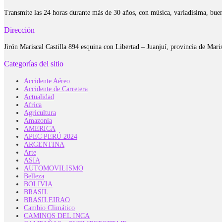
Transmite las 24 horas durante más de 30 años, con música, variadísima, bue
Dirección
Jirón Mariscal Castilla 894 esquina con Libertad – Juanjuí, provincia de Ma
Categorías del sitio
Accidente Aéreo
Accidente de Carretera
Actualidad
Africa
Agricultura
Amazonía
AMERICA
APEC PERÚ 2024
ARGENTINA
Arte
ASIA
AUTOMOVILISMO
Belleza
BOLIVIA
BRASIL
BRASILEIRAO
Cambio Climático
CAMINOS DEL INCA