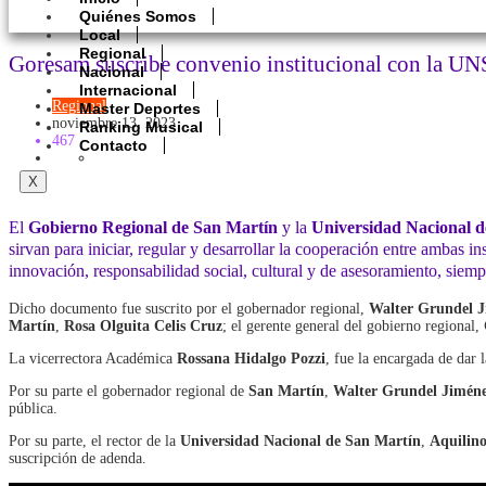
Quiénes Somos
Local
Regional
Goresam suscribe convenio institucional con la U
Nacional
Internacional
Regional
Master Deportes
noviembre 13, 2023
Ranking Musical
467
Contacto
X
El
Gobierno Regional de San Martín
y la
Universidad Nacional 
sirvan para iniciar, regular y desarrollar la cooperación entre ambas in
innovación, responsabilidad social, cultural y de asesoramiento, siemp
Dicho documento fue suscrito por el gobernador regional,
Walter Grundel 
Martín
,
Rosa Olguita Celis Cruz
; el gerente general del gobierno regional,
La vicerrectora Académica
Rossana Hidalgo Pozzi
, fue la encargada de dar 
Por su parte el gobernador regional de
San Martín
,
Walter Grundel Jimén
pública.
Por su parte, el rector de la
Universidad Nacional de San Martín
,
Aquilin
suscripción de adenda.