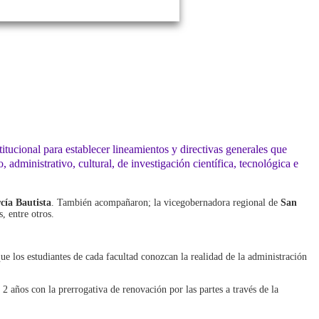
tucional para establecer lineamientos y directivas generales que
 administrativo, cultural, de investigación científica, tecnológica e
cía Bautista
. También acompañaron; la vicegobernadora regional de
San
, entre otros.
que los estudiantes de cada facultad conozcan la realidad de la administración
 2 años con la prerrogativa de renovación por las partes a través de la