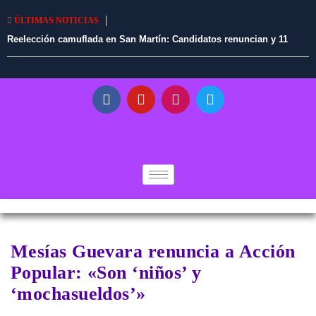
ÚLTIMAS NOTICIAS
Reelección camuflada en San Martín: Candidatos renuncian y 11
alcaldes en ejercicio tendrían vía libre para continuar en el cargo
Mesías Guevara renuncia a Acción
Popular: «Son ‘niños’ y
‘mochasueldos’»