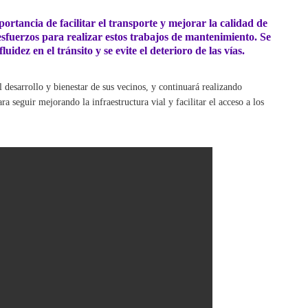
ortancia de facilitar el transporte y mejorar la calidad de
esfuerzos para realizar estos trabajos de mantenimiento. Se
idez en el tránsito y se evite el deterioro de las vías.
desarrollo y bienestar de sus vecinos, y continuará realizando
a seguir mejorando la infraestructura vial y facilitar el acceso a los