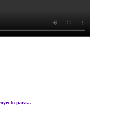
EC
royecto para...
Perú l
agosto