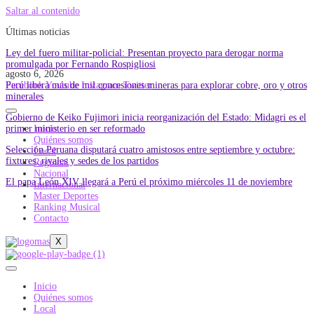
Saltar al contenido
Últimas noticias
Ley del fuero militar-policial: Presentan proyecto para derogar norma
promulgada por Fernando Rospigliosi
agosto 6, 2026
Perú libera más de mil concesiones mineras para explorar cobre, oro y otros
Facebook
Youtube
Instagram
Twitter
minerales
Gobierno de Keiko Fujimori inicia reorganización del Estado: Midagri es el
primer ministerio en ser reformado
Inicio
Quiénes somos
Selección Peruana disputará cuatro amistosos entre septiembre y octubre:
Local
fixtures, rivales y sedes de los partidos
Regional
Nacional
El papa León XIV llegará a Perú el próximo miércoles 11 de noviembre
Internacional
Master Deportes
Ranking Musical
Contacto
X
Inicio
Quiénes somos
Local