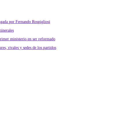
lgada por Fernando Rospigliosi
minerales
primer ministerio en ser reformado
res, rivales y sedes de los partidos