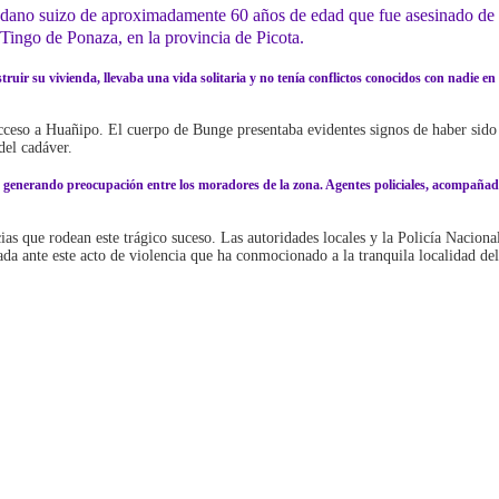
ano suizo de aproximadamente 60 años de edad que fue asesinado de ma
e Tingo de Ponaza, en la provincia de Picota.
struir su vivienda, llevaba una vida solitaria y no tenía conflictos conocidos con nadie e
acceso a Huañipo. El cuerpo de Bunge presentaba evidentes signos de haber sido
del cadáver.
enerando preocupación entre los moradores de la zona. Agentes policiales, acompañados 
s que rodean este trágico suceso. Las autoridades locales y la Policía Nacional 
da ante este acto de violencia que ha conmocionado a la tranquila localidad de