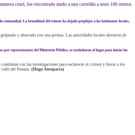
nera cruel, fue encontrado atado a una carretilla a unos 100 metros
n la comunidad. La brutalidad del crimen ha dejado perplejos a los habitantes locales,
 golpeado y ahorcado con una pretina. Las autoridades locales alertaron de
por representantes del Ministerio Público, se trasladaron al lugar para iniciar las
continúan con las investigaciones para esclarecer el crimen y llevar a los
l valle del Ponaza.
(Hugo Anteparra)