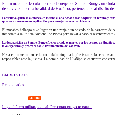
En un macabro descubrimiento, el cuerpo de Samuel Bunge, un ciudad
de su vivienda en la localidad de Huañipo, perteneciente al distrito d
La víctima, quien se estableció en la zona el año pasado tras adquirir un terreno y con
quienes no encuentran explicación para semejante acto de violencia.
El macabro hallazgo tuvo lugar en una zanja a un costado de la carretera de 
inmediato a la Policía Nacional de Picota para llevar a cabo el levantamiento 
La desaparición de Samuel Bunge fue reportada el martes por los vecinos de Huañipo, g
investigaciones y proceder con el levantamiento del cadáver.
Hasta el momento, no se ha formulado ninguna hipótesis sobre las circunstancia
responsables ante la justicia. La comunidad de Huañipo se encuentra consterna
DIARIO VOCES
Relacionados
Fuerzas Armadas
Nacional
Ley del fuero militar-policial: Presentan proyecto para...