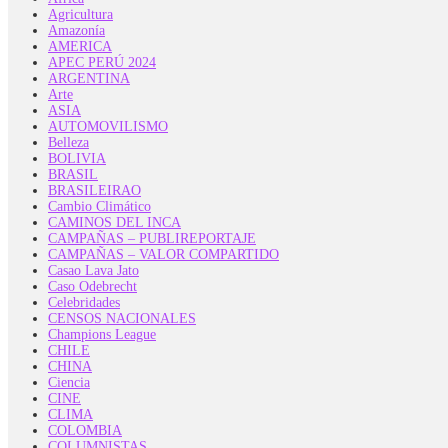
Agricultura
Amazonía
AMERICA
APEC PERÚ 2024
ARGENTINA
Arte
ASIA
AUTOMOVILISMO
Belleza
BOLIVIA
BRASIL
BRASILEIRAO
Cambio Climático
CAMINOS DEL INCA
CAMPAÑAS – PUBLIREPORTAJE
CAMPAÑAS – VALOR COMPARTIDO
Casao Lava Jato
Caso Odebrecht
Celebridades
CENSOS NACIONALES
Champions League
CHILE
CHINA
Ciencia
CINE
CLIMA
COLOMBIA
COLUMNISTAS