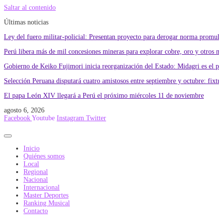
Saltar al contenido
Últimas noticias
Ley del fuero militar-policial: Presentan proyecto para derogar norma promu
Perú libera más de mil concesiones mineras para explorar cobre, oro y otros 
Gobierno de Keiko Fujimori inicia reorganización del Estado: Midagri es el 
Selección Peruana disputará cuatro amistosos entre septiembre y octubre: fixtu
El papa León XIV llegará a Perú el próximo miércoles 11 de noviembre
agosto 6, 2026
Facebook
Youtube
Instagram
Twitter
Inicio
Quiénes somos
Local
Regional
Nacional
Internacional
Master Deportes
Ranking Musical
Contacto