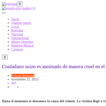
X
Inicio
Quiénes somos
Local
Regional
Nacional
Internacional
Master Deportes
Ranking Musical
Contacto
X
Ciudadano suizo es asesinado de manera cruel en el 
Policial
Regional
noviembre 23, 2023
405
Hasta el momento se desconoce la causa del crimen. La víctima llegó a vi