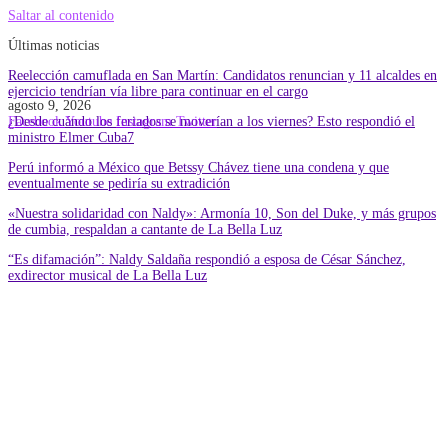
Saltar al contenido
Últimas noticias
Reelección camuflada en San Martín: Candidatos renuncian y 11 alcaldes en
ejercicio tendrían vía libre para continuar en el cargo
agosto 9, 2026
¿Desde cuándo los feriados se moverían a los viernes? Esto respondió el
Facebook
Youtube
Instagram
Twitter
ministro Elmer Cuba7
Perú informó a México que Betssy Chávez tiene una condena y que
eventualmente se pediría su extradición
«Nuestra solidaridad con Naldy»: Armonía 10, Son del Duke, y más grupos
de cumbia, respaldan a cantante de La Bella Luz
“Es difamación”: Naldy Saldaña respondió a esposa de César Sánchez,
exdirector musical de La Bella Luz