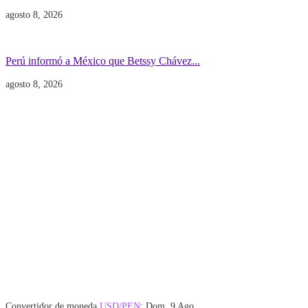
agosto 8, 2026
Gobierno
POLITICA INTERNACIONAL
Perú informó a México que Betssy Chávez...
agosto 8, 2026
Convertidor de moneda
USD/PEN
: Dom, 9 Ago.