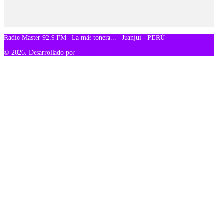
Radio Master 92.9 FM | La más tonera... | Juanjui - PERÚ
© 2026, Desarrollado por
TM Creativos