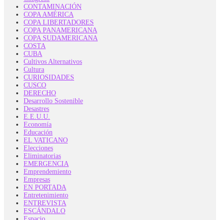
CONTAMINACIÓN
COPA AMÉRICA
COPA LIBERTADORES
COPA PANAMERICANA
COPA SUDAMERICANA
COSTA
CUBA
Cultivos Alternativos
Cultura
CURIOSIDADES
CUSCO
DERECHO
Desarrollo Sostenible
Desastres
E.E.U.U.
Economía
Educación
EL VATICANO
Elecciones
Eliminatorias
EMERGENCIA
Emprendemiento
Empresas
EN PORTADA
Entretenimiento
ENTREVISTA
ESCÁNDALO
Espacio