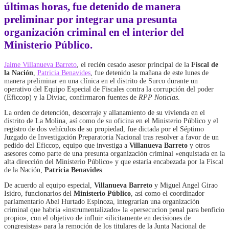
últimas horas, fue detenido de manera
preliminar por integrar una presunta
organización criminal en el interior del
Ministerio Público.
Jaime Villanueva Barreto
, el recién cesado asesor principal de la
Fiscal de
la Nación
,
Patricia Benavides
, fue detenido la mañana de este lunes de
manera preliminar en una clínica en el distrito de Surco durante un
operativo del Equipo Especial de Fiscales contra la corrupción del poder
(Eficcop) y la Diviac, confirmaron fuentes de
RPP Noticias
.
La orden de detención, descerraje y allanamiento de su vivienda en el
distrito de La Molina, así como de su oficina en el Ministerio Público y el
registro de dos vehículos de su propiedad, fue dictada por el Séptimo
Juzgado de Investigación Preparatoria Nacional tras resolver a favor de un
pedido del Eficcop, equipo que investiga a
Villanueva Barreto
y otros
asesores como parte de una presunta organización criminal «enquistada en la
alta dirección del Ministerio Público» y que estaría encabezada por la Fiscal
de la Nación,
Patricia Benavides
.
De acuerdo al equipo especial,
Villanueva Barreto
y Miguel Angel Girao
Isidro, funcionarios del
Ministerio Público
, así como el coordinador
parlamentario Abel Hurtado Espinoza, integrarían una organización
criminal que habria «instrumentalizado» la «persecucion penal para benficio
propio», con el objetivo de influir «ilicitamente en decisiones de
congresistas» para la remoción de los titulares de la Junta Nacional de