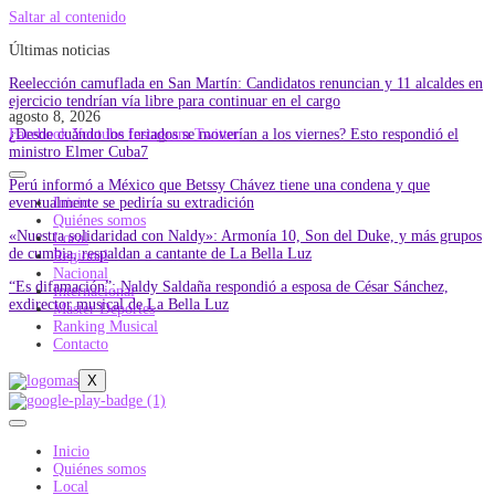
Saltar al contenido
Últimas noticias
Reelección camuflada en San Martín: Candidatos renuncian y 11 alcaldes en
ejercicio tendrían vía libre para continuar en el cargo
agosto 8, 2026
¿Desde cuándo los feriados se moverían a los viernes? Esto respondió el
Facebook
Youtube
Instagram
Twitter
ministro Elmer Cuba7
Perú informó a México que Betssy Chávez tiene una condena y que
eventualmente se pediría su extradición
Inicio
Quiénes somos
«Nuestra solidaridad con Naldy»: Armonía 10, Son del Duke, y más grupos
Local
de cumbia, respaldan a cantante de La Bella Luz
Regional
Nacional
“Es difamación”: Naldy Saldaña respondió a esposa de César Sánchez,
Internacional
exdirector musical de La Bella Luz
Master Deportes
Ranking Musical
Contacto
X
Inicio
Quiénes somos
Local