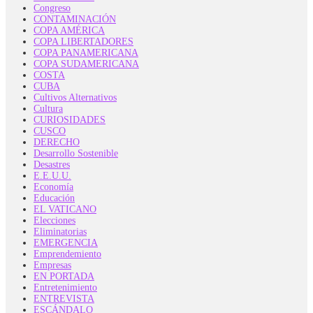
Congreso
CONTAMINACIÓN
COPA AMÉRICA
COPA LIBERTADORES
COPA PANAMERICANA
COPA SUDAMERICANA
COSTA
CUBA
Cultivos Alternativos
Cultura
CURIOSIDADES
CUSCO
DERECHO
Desarrollo Sostenible
Desastres
E.E.U.U.
Economía
Educación
EL VATICANO
Elecciones
Eliminatorias
EMERGENCIA
Emprendemiento
Empresas
EN PORTADA
Entretenimiento
ENTREVISTA
ESCÁNDALO