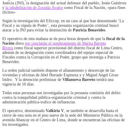
Justicia (JNJ), la designación del actual defensor del pueblo, Josúe Gutiérrez
y
la inhabilitación de Zoraida Ávalos
como Fiscal de la Nación, «para fines
ilícitos».
Según la investigación del Eficcop, en un caso al que han denominado ‘La
Fiscal y su cúpula de Poder’, esta presunta organización criminal buscó
atacar a la JNJ para evitar la destitución de
Patricia Benavides
.
El operativo de esta mañana se da poca horas después de que la
fiscal de la
Nación
diera
por concluido el nombramiento de Marita Barreto
Rivera
como fiscal superior provisional del distrito fiscal de Lima Centro,
además de su designación como coordinadora del equipo especial de
Fiscales contra la Corrupción en el Poder, grupo que investiga a Patricia
Benavides.
La orden judicial también dispone el allanamiento y descerraje de las
viviendas y oficinas de Abel Hurtado Espinoza y y Miguel Angel Girao
Isidro. Y la detención preliminar de
Villanueva Barreto
tendrá una
vigencia de 10 días.
Todas estas personas son investigadas por la presunta comisión del delito
contra la tranquilidad pública-organización criminal y contra la
administración pública-trafico de influencias.
El operativo, denominado
Valkiria V
, se también se desarrolla hasta el
cierre de esta nota en el piso nueve de la sede del Ministerio Público en la
avenida Abancay en el Centro de Lima, donde se encuentran las oficinas de
los investigados.