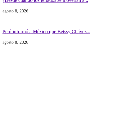
¿Desde cuándo los feriados se moverían a...
agosto 8, 2026
Gobierno
POLITICA INTERNACIONAL
Perú informó a México que Betssy Chávez...
agosto 8, 2026