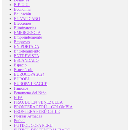
Desastres
E.E.U.U.
Economía
Educación
EL VATICANO
Elecciones
Eliminatorias
EMERGENCIA
Emprendemiento
Empresas
EN PORTADA
Entretenimiento
ENTREVISTA
ESCÁNDALO
Espacio
Espectáculo
EUROCOPA 2024
EUROPA
EUROPA LEAGUE
Famosos
Fenomeno del Niño
FIFA
FRAUDE EN VENEZUELA
FRONTERA PERÚ – COLOMBIA
FRONTERA PERÚ CHILE
Fuerzas Armadas
Futbol
FUTBOL COPA PERÚ