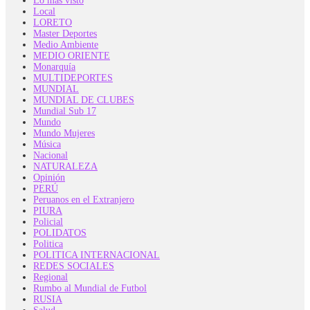
Lo más visto
Local
LORETO
Master Deportes
Medio Ambiente
MEDIO ORIENTE
Monarquía
MULTIDEPORTES
MUNDIAL
MUNDIAL DE CLUBES
Mundial Sub 17
Mundo
Mundo Mujeres
Música
Nacional
NATURALEZA
Opinión
PERÚ
Peruanos en el Extranjero
PIURA
Policial
POLIDATOS
Politica
POLITICA INTERNACIONAL
REDES SOCIALES
Regional
Rumbo al Mundial de Futbol
RUSIA