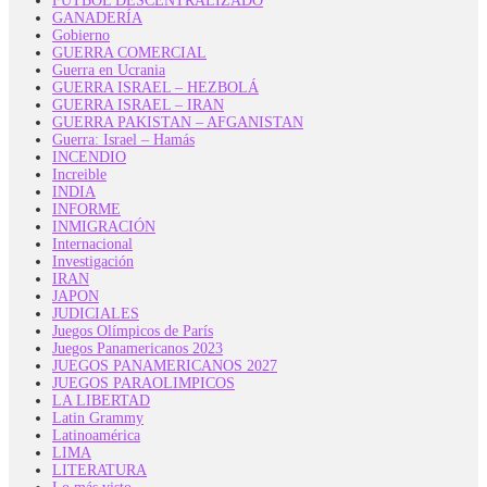
FUTBOL DESCENTRALIZADO
GANADERÍA
Gobierno
GUERRA COMERCIAL
Guerra en Ucrania
GUERRA ISRAEL – HEZBOLÁ
GUERRA ISRAEL – IRAN
GUERRA PAKISTAN – AFGANISTAN
Guerra: Israel – Hamás
INCENDIO
Increible
INDIA
INFORME
INMIGRACIÓN
Internacional
Investigación
IRAN
JAPON
JUDICIALES
Juegos Olímpicos de París
Juegos Panamericanos 2023
JUEGOS PANAMERICANOS 2027
JUEGOS PARAOLIMPICOS
LA LIBERTAD
Latin Grammy
Latinoamérica
LIMA
LITERATURA