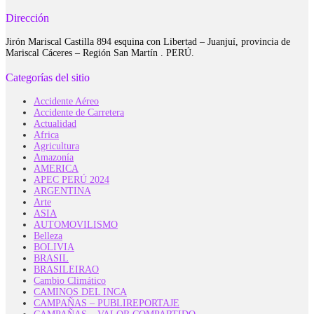
Dirección
Jirón Mariscal Castilla 894 esquina con Libertad – Juanjuí, provincia de
Mariscal Cáceres – Región San Martín . PERÚ.
Categorías del sitio
Accidente Aéreo
Accidente de Carretera
Actualidad
Africa
Agricultura
Amazonía
AMERICA
APEC PERÚ 2024
ARGENTINA
Arte
ASIA
AUTOMOVILISMO
Belleza
BOLIVIA
BRASIL
BRASILEIRAO
Cambio Climático
CAMINOS DEL INCA
CAMPAÑAS – PUBLIREPORTAJE