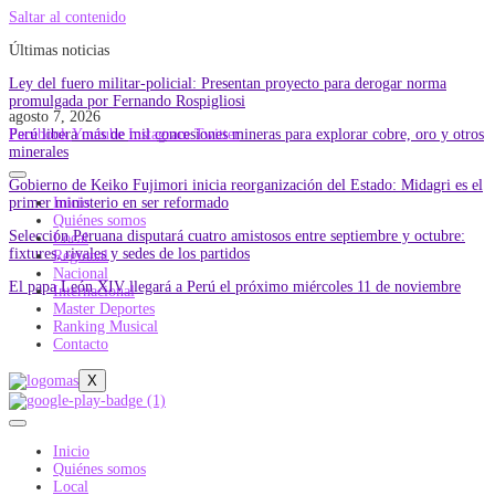
Saltar al contenido
Últimas noticias
Ley del fuero militar-policial: Presentan proyecto para derogar norma
promulgada por Fernando Rospigliosi
agosto 7, 2026
Perú libera más de mil concesiones mineras para explorar cobre, oro y otros
Facebook
Youtube
Instagram
Twitter
minerales
Gobierno de Keiko Fujimori inicia reorganización del Estado: Midagri es el
primer ministerio en ser reformado
Inicio
Quiénes somos
Selección Peruana disputará cuatro amistosos entre septiembre y octubre:
Local
fixtures, rivales y sedes de los partidos
Regional
Nacional
El papa León XIV llegará a Perú el próximo miércoles 11 de noviembre
Internacional
Master Deportes
Ranking Musical
Contacto
X
Inicio
Quiénes somos
Local