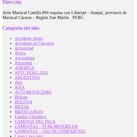
Dirección
Jirón Mariscal Castilla 894 esquina con Libertad – Juanjuí, provincia de
Mariscal Cáceres – Región San Martín . PERÚ.
Categorías del sitio
Accidente Aéreo
Accidente de Carretera
Actualidad
Africa
Agricultura
Amazonía
AMERICA
APEC PERÚ 2024
ARGENTINA
Arte
ASIA
AUTOMOVILISMO
Belleza
BOLIVIA
BRASIL
BRASILEIRAO
Cambio Climático
CAMINOS DEL INCA
CAMPAÑAS – PUBLIREPORTAJE
CAMPAÑAS – VALOR COMPARTIDO
Casao Lava Jato