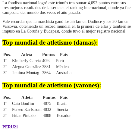
La fondista nacional logró este triunfo tras sumar 4,092 puntos entre sus
tres mejores resultados de la serie en el ranking internacional, donde ya fue
campeona del mundo dos veces el año pasado.
Vale recordar que la marchista ganó los 35 km en Dudince y los 20 km en
Varsovia, obteniendo un record mundial en la primera de ellas y también se
impuso en La Coruña y Budapest, donde tuvo el mejor registro nacional.
Top mundial de atletismo (damas):
Pos.
Atleta
Puntos
País
1°
Kimberly García
4092
Perú
2°
Alegna González
3881
México
3°
Jemima Montag
3864
Australia
Top mundial de atletismo (varones):
Pos.
Atleta
Puntos
País
1°
Caio Bonfim
4075
Brasil
2°
Perseo Karlstrom
4032
Suecia
3°
Brian Pintado
4008
Ecuador
PERU21