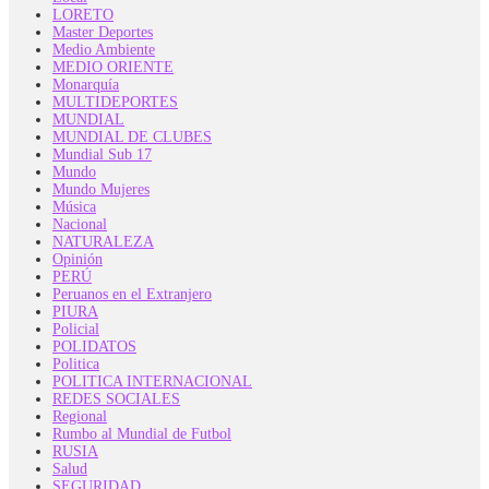
LORETO
Master Deportes
Medio Ambiente
MEDIO ORIENTE
Monarquía
MULTIDEPORTES
MUNDIAL
MUNDIAL DE CLUBES
Mundial Sub 17
Mundo
Mundo Mujeres
Música
Nacional
NATURALEZA
Opinión
PERÚ
Peruanos en el Extranjero
PIURA
Policial
POLIDATOS
Politica
POLITICA INTERNACIONAL
REDES SOCIALES
Regional
Rumbo al Mundial de Futbol
RUSIA
Salud
SEGURIDAD