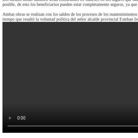
posible, de esto los beneficiarios pueden estar completamente seguros, ya que t
Ambas obras se realizan con los saldos de los procesos de los mantenimientos 
tiempo que resaltó la voluntad política del señor alcalde provincial Esteban I