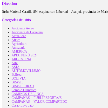
Dirección
Jirón Mariscal Castilla 894 esquina con Libertad – Juanjuí, provincia de Ma
Categorías del sitio
Accidente Aéreo
Accidente de Carretera
Actualidad
Africa
Agricultura
Amazonía
AMERICA
APEC PERÚ 2024
ARGENTINA
Arte
ASIA
AUTOMOVILISMO
Belleza
BOLIVIA
BRASIL
BRASILEIRAO
Cambio Climático
CAMINOS DEL INCA
CAMPAÑAS – PUBLIREPORTAJE
CAMPAÑAS – VALOR COMPARTIDO
Casao Lava Jato