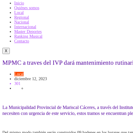
Inicio
Quiénes somos
Local
Regional
Nacional
Internacional
Master Deportes
Ranking Musical
Contacto
X
MPMC a traves del IVP dará mantenimiento rutinari
Local
diciembre 12, 2023
301
La Municipalidad Provincial de Mariscal Cáceres, a través del Institut
necesiten con urgencia de este servicio, estos tramos se encuentran p
Del mismo modo también serán construidos 09 badenes en los lugares que tambi