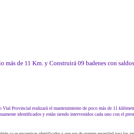
o más de 11 Km. y Construirá 09 badenes con saldos 
o Vial Provincial realizará el mantenimiento de poco más de 11 kilómetro
lenamente identificados y están siendo intervenidos cada uno con el pre
én ya se encuentran identificados y que son de urgente necesidad para los agri