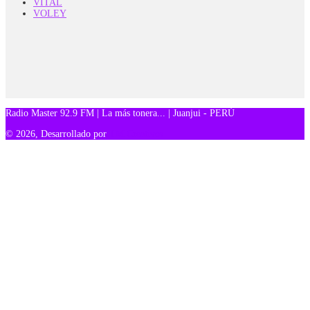
VITAL
VOLEY
Radio Master 92.9 FM | La más tonera... | Juanjui - PERÚ
© 2026, Desarrollado por
TM Creativos