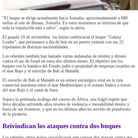
“El buque se dirige actualmente hacia Somalia, aproximadamente a 680
millas al este de Bosaso, Somalia. En estos momentos se informa de que
toda la tripulación está a salvo”, según la alerta.
El pasado 19 de noviembre, los hutíes confiscaron el buque “Galaxy
Leader”, que permanece a día de hoy en un puerto yemení con sus 25
tripulantes de distintas nacionalidades.
Los rebeldes también han lanzado varias andanadas de misiles y drones
contra el sur de Israel en estos dos últimos meses. El objetivo son los
buques con la bandera del Estado judío o propiedad de empresas israelíes en
el mar Rojo y el estrecho de Bab al Mandeb.
El estrecho de Bab al Mandeb es un enlace estratégico vital en la ruta
comercial marítima entre el mar Mediterráneo y el océano Índico a través
del mar Rojo y el canal de Suez.
Separa la península Arábiga del cuerno de África, una frágil región que
lleva décadas sufriendo altos niveles de violencia e inestabilidad dentro y
fuera de sus fronteras, y que en los últimos años ha servido de plataforma
de la piratería.
Reivindican los ataques contra dos buques
Los rebeldes chiíes hutíes reivindicaron este viernes dos ataques contra dos