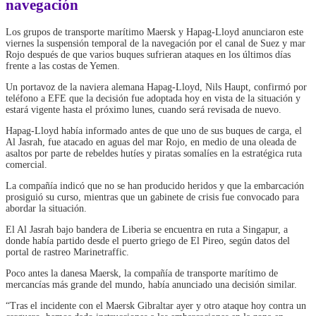
navegación
Los grupos de transporte marítimo Maersk y Hapag-Lloyd anunciaron este
viernes la suspensión temporal de la navegación por el canal de Suez y mar
Rojo después de que varios buques sufrieran ataques en los últimos días
frente a las costas de Yemen.
Un portavoz de la naviera alemana Hapag-Lloyd, Nils Haupt, confirmó por
teléfono a EFE que la decisión fue adoptada hoy en vista de la situación y
estará vigente hasta el próximo lunes, cuando será revisada de nuevo.
Hapag-Lloyd había informado antes de que uno de sus buques de carga, el
Al Jasrah, fue atacado en aguas del mar Rojo, en medio de una oleada de
asaltos por parte de rebeldes hutíes y piratas somalíes en la estratégica ruta
comercial.
La compañía indicó que no se han producido heridos y que la embarcación
prosiguió su curso, mientras que un gabinete de crisis fue convocado para
abordar la situación.
El Al Jasrah bajo bandera de Liberia se encuentra en ruta a Singapur, a
donde había partido desde el puerto griego de El Pireo, según datos del
portal de rastreo Marinetraffic.
Poco antes la danesa Maersk, la compañía de transporte marítimo de
mercancías más grande del mundo, había anunciado una decisión similar.
“Tras el incidente con el Maersk Gibraltar ayer y otro ataque hoy contra un