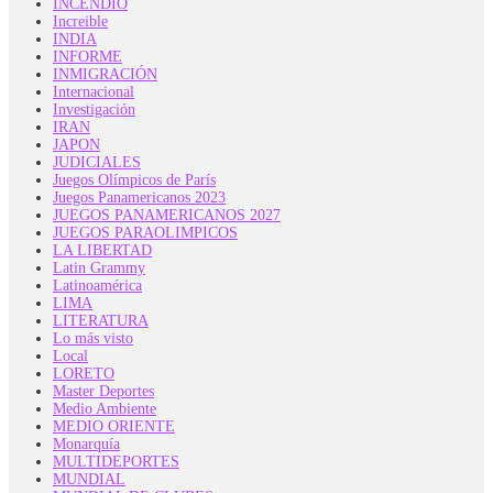
INCENDIO
Increible
INDIA
INFORME
INMIGRACIÓN
Internacional
Investigación
IRAN
JAPON
JUDICIALES
Juegos Olímpicos de París
Juegos Panamericanos 2023
JUEGOS PANAMERICANOS 2027
JUEGOS PARAOLIMPICOS
LA LIBERTAD
Latin Grammy
Latinoamérica
LIMA
LITERATURA
Lo más visto
Local
LORETO
Master Deportes
Medio Ambiente
MEDIO ORIENTE
Monarquía
MULTIDEPORTES
MUNDIAL