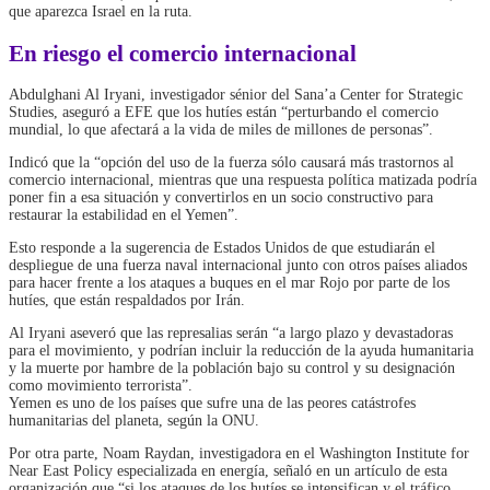
que aparezca Israel en la ruta.
En riesgo el comercio internacional
Abdulghani Al Iryani, investigador sénior del Sana’a Center for Strategic
Studies, aseguró a EFE que los hutíes están “perturbando el comercio
mundial, lo que afectará a la vida de miles de millones de personas”.
Indicó que la “opción del uso de la fuerza sólo causará más trastornos al
comercio internacional, mientras que una respuesta política matizada podría
poner fin a esa situación y convertirlos en un socio constructivo para
restaurar la estabilidad en el Yemen”.
Esto responde a la sugerencia de Estados Unidos de que estudiarán el
despliegue de una fuerza naval internacional junto con otros países aliados
para hacer frente a los ataques a buques en el mar Rojo por parte de los
hutíes, que están respaldados por Irán.
Al Iryani aseveró que las represalias serán “a largo plazo y devastadoras
para el movimiento, y podrían incluir la reducción de la ayuda humanitaria
y la muerte por hambre de la población bajo su control y su designación
como movimiento terrorista”.
Yemen es uno de los países que sufre una de las peores catástrofes
humanitarias del planeta, según la ONU.
Por otra parte, Noam Raydan, investigadora en el Washington Institute for
Near East Policy especializada en energía, señaló en un artículo de esta
organización que “si los ataques de los hutíes se intensifican y el tráfico