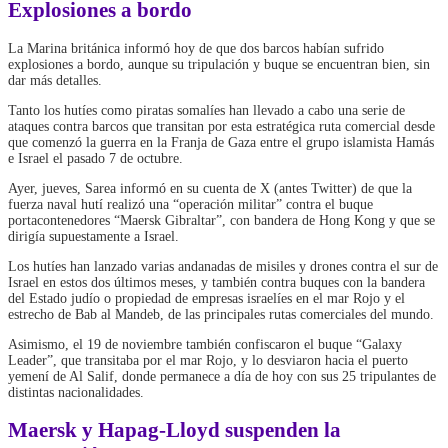
Explosiones a bordo
La Marina británica informó hoy de que dos barcos habían sufrido
explosiones a bordo, aunque su tripulación y buque se encuentran bien, sin
dar más detalles.
Tanto los hutíes como piratas somalíes han llevado a cabo una serie de
ataques contra barcos que transitan por esta estratégica ruta comercial desde
que comenzó la guerra en la Franja de Gaza entre el grupo islamista Hamás
e Israel el pasado 7 de octubre.
Ayer, jueves, Sarea informó en su cuenta de X (antes Twitter) de que la
fuerza naval hutí realizó una “operación militar” contra el buque
portacontenedores “Maersk Gibraltar”, con bandera de Hong Kong y que se
dirigía supuestamente a Israel.
Los hutíes han lanzado varias andanadas de misiles y drones contra el sur de
Israel en estos dos últimos meses, y también contra buques con la bandera
del Estado judío o propiedad de empresas israelíes en el mar Rojo y el
estrecho de Bab al Mandeb, de las principales rutas comerciales del mundo.
Asimismo, el 19 de noviembre también confiscaron el buque “Galaxy
Leader”, que transitaba por el mar Rojo, y lo desviaron hacia el puerto
yemení de Al Salif, donde permanece a día de hoy con sus 25 tripulantes de
distintas nacionalidades.
Maersk y Hapag-Lloyd suspenden la