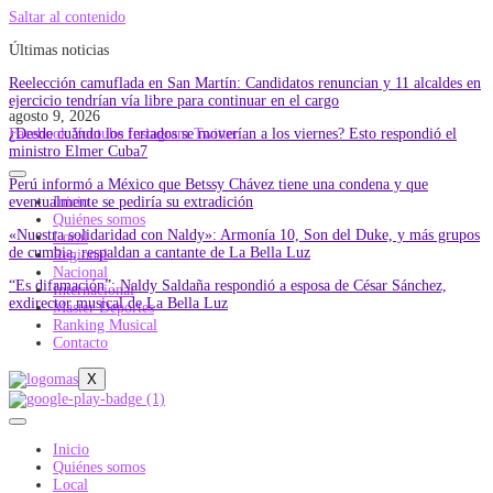
Saltar al contenido
Últimas noticias
Reelección camuflada en San Martín: Candidatos renuncian y 11 alcaldes en
ejercicio tendrían vía libre para continuar en el cargo
agosto 9, 2026
¿Desde cuándo los feriados se moverían a los viernes? Esto respondió el
Facebook
Youtube
Instagram
Twitter
ministro Elmer Cuba7
Perú informó a México que Betssy Chávez tiene una condena y que
eventualmente se pediría su extradición
Inicio
Quiénes somos
«Nuestra solidaridad con Naldy»: Armonía 10, Son del Duke, y más grupos
Local
de cumbia, respaldan a cantante de La Bella Luz
Regional
Nacional
“Es difamación”: Naldy Saldaña respondió a esposa de César Sánchez,
Internacional
exdirector musical de La Bella Luz
Master Deportes
Ranking Musical
Contacto
X
Inicio
Quiénes somos
Local