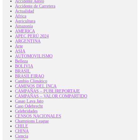
Accidente Aéreo
Accidente de Carretera
Actualidad
Africa
Agricultura
Amazonía
AMERICA
APEC PERÚ 2024
ARGENTINA
Arte
ASIA
AUTOMOVILISMO
Belleza
BOLIVIA
BRASIL
BRASILEIRAO
Cambio Climático
CAMINOS DEL INCA
CAMPAÑAS – PUBLIREPORTAJE
CAMPAÑAS – VALOR COMPARTIDO
Casao Lava Jato
Caso Odebrecht
Celebridades
CENSOS NACIONALES
Champions League
CHILE
CHINA
Ciencia