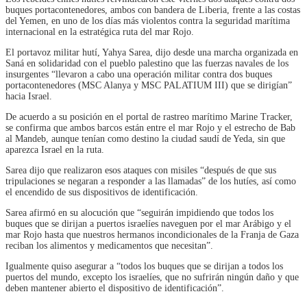
buques portacontenedores, ambos con bandera de Liberia, frente a las costas
del Yemen, en uno de los días más violentos contra la seguridad marítima
internacional en la estratégica ruta del mar Rojo.
El portavoz militar hutí, Yahya Sarea, dijo desde una marcha organizada en
Saná en solidaridad con el pueblo palestino que las fuerzas navales de los
insurgentes “llevaron a cabo una operación militar contra dos buques
portacontenedores (MSC Alanya y MSC PALATIUM III) que se dirigían”
hacia Israel.
De acuerdo a su posición en el portal de rastreo marítimo Marine Tracker,
se confirma que ambos barcos están entre el mar Rojo y el estrecho de Bab
al Mandeb, aunque tenían como destino la ciudad saudí de Yeda, sin que
aparezca Israel en la ruta.
Sarea dijo que realizaron esos ataques con misiles “después de que sus
tripulaciones se negaran a responder a las llamadas” de los hutíes, así como
el encendido de sus dispositivos de identificación.
Sarea afirmó en su alocución que “seguirán impidiendo que todos los
buques que se dirijan a puertos israelíes naveguen por el mar Arábigo y el
mar Rojo hasta que nuestros hermanos incondicionales de la Franja de Gaza
reciban los alimentos y medicamentos que necesitan”.
Igualmente quiso asegurar a “todos los buques que se dirijan a todos los
puertos del mundo, excepto los israelíes, que no sufrirán ningún daño y que
deben mantener abierto el dispositivo de identificación”.