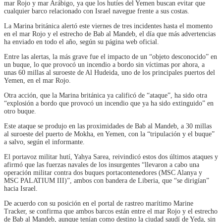
mar Rojo y mar Arábigo, ya que los hutíes del Yemen buscan evitar que
cualquier barco relacionado con Israel navegue frente a sus costas.
La Marina británica alertó este viernes de tres incidentes hasta el momento
en el mar Rojo y el estrecho de Bab al Mandeb, el día que más advertencias
ha enviado en todo el año, según su página web oficial.
Entre las alertas, la más grave fue el impacto de un “objeto desconocido” en
un buque, lo que provocó un incendio a bordo sin víctimas por ahora, a
unas 60 millas al suroeste de Al Hudeida, uno de los principales puertos del
Yemen, en el mar Rojo.
Otra acción, que la Marina británica ya calificó de “ataque”, ha sido otra
“explosión a bordo que provocó un incendio que ya ha sido extinguido” en
otro buque.
Este ataque se produjo en las proximidades de Bab al Mandeb, a 30 millas
al suroeste del puerto de Mokha, en Yemen, con la “tripulación y el buque”
a salvo, según el informante.
El portavoz militar hutí, Yahya Sarea, reivindicó estos dos últimos ataques y
afirmó que las fuerzas navales de los insurgentes “llevaron a cabo una
operación militar contra dos buques portacontenedores (MSC Alanya y
MSC PALATIUM III)”, ambos con bandera de Liberia, que “se dirigían”
hacia Israel.
De acuerdo con su posición en el portal de rastreo marítimo Marine
Tracker, se confirma que ambos barcos están entre el mar Rojo y el estrecho
de Bab al Mandeb, aunque tenían como destino la ciudad saudí de Yeda, sin